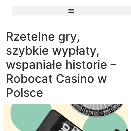
Rzetelne gry,
szybkie wypłaty,
wspaniałe historie –
Robocat Casino w
Polsce