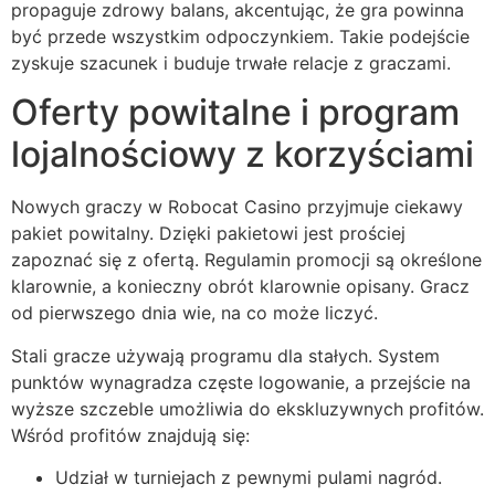
propaguje zdrowy balans, akcentując, że gra powinna
być przede wszystkim odpoczynkiem. Takie podejście
zyskuje szacunek i buduje trwałe relacje z graczami.
Oferty powitalne i program
lojalnościowy z korzyściami
Nowych graczy w Robocat Casino przyjmuje ciekawy
pakiet powitalny. Dzięki pakietowi jest prościej
zapoznać się z ofertą. Regulamin promocji są określone
klarownie, a konieczny obrót klarownie opisany. Gracz
od pierwszego dnia wie, na co może liczyć.
Stali gracze używają programu dla stałych. System
punktów wynagradza częste logowanie, a przejście na
wyższe szczeble umożliwia do ekskluzywnych profitów.
Wśród profitów znajdują się:
Udział w turniejach z pewnymi pulami nagród.