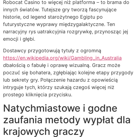
Robocat Casino to więcej niż platforma – to brama do
innych światów. Tutejsze gry tworzą fascynujące
historie, od legend starożytnego Egiptu po
futurystyczne wyprawy międzygalaktyczne. Ten
narracyjny rys uatrakcyjnia rozgrywkę, przynosząc jej
emocji i głębi.
Dostawcy przygotowują tytuły z ogromną
https://en.wikipedia.org/wiki/Gambling_in_Australia
dbałością o fabułę i oprawę wizualną. Gracz może
poczuć się bohatera, zgłębiając kolejne etapy przygody
lub sekrety gry. Połączenie hazardu z opowieścią
intryguje tych, którzy szukają czegoś więcej niż
prostego kliknięcia przycisku.
Natychmiastowe i godne
zaufania metody wypłat dla
krajowych graczy