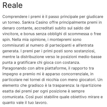
Reale
Comprendere i premi è il passo principale per giudicare
un torneo. Sankra Casino offre principalmente premi in
denaro contante, accreditati subito sul saldo del
vincitore, e bonus senza obblighi di scommessa o free
spin. Nella mia opinione, i montepremi sono
commisurati al numero di partecipanti e all’entrata
generata. I premi per i primi posti sono sostanziosi,
mentre la distribuzione verso le posizioni medio-basse
punta a gratificare chi gioca con costanza.
Paragonando con altre piattaforme, il rapporto tra
impegno e premio mi è apparso concorrenziale, in
particolare nei tornei di nicchia con meno giocatori. Un
elemento che gradisco è la trasparenza: la ripartizione
esatta dei premi per ogni posizione è sempre
comunicata. Così puoi stabilire quale obiettivo mirare e
quanto vale il tuo lavoro.