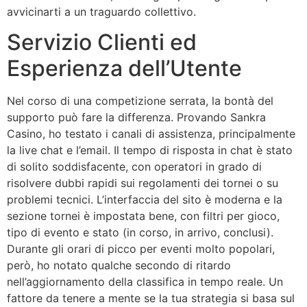
avvicinarti a un traguardo collettivo.
Servizio Clienti ed
Esperienza dell’Utente
Nel corso di una competizione serrata, la bontà del
supporto può fare la differenza. Provando Sankra
Casino, ho testato i canali di assistenza, principalmente
la live chat e l’email. Il tempo di risposta in chat è stato
di solito soddisfacente, con operatori in grado di
risolvere dubbi rapidi sui regolamenti dei tornei o su
problemi tecnici. L’interfaccia del sito è moderna e la
sezione tornei è impostata bene, con filtri per gioco,
tipo di evento e stato (in corso, in arrivo, conclusi).
Durante gli orari di picco per eventi molto popolari,
però, ho notato qualche secondo di ritardo
nell’aggiornamento della classifica in tempo reale. Un
fattore da tenere a mente se la tua strategia si basa sul