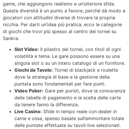
game, che aggiungono realismo e un’ulteriore sfida.
Questa diversità è un punto a favore, perché dà modo a
giocatori con attitudini diverse di trovare la propria
nicchia. Per darti un’idea più pratica, ecco le categorie
di giochi che trovi più spesso al centro dei tornei su
Sankra:
Slot Video:
Il pilastro dei tornei, con titoli di ogni
volatilità e tema. Le gare possono essere su una
singola slot o su un intero catalogo di un fornitore.
Giochi da Tavolo:
Tornei di blackjack e roulette
dove la strategia di base e la gestione della
puntata sono fondamentali per fare punti.
Video Poker:
Gare per puristi, dove la conoscenza
delle tabelle di pagamento e la scelta delle carte
da tenere fanno la differenza.
Live Casino:
Sfide in tempo reale con dealer in
carne e ossa, spesso basate sull’ammontare totale
delle puntate effettuate su tavoli live selezionati.