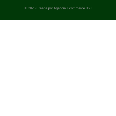
© 2025 Creada por Agencia Ecommerce 360