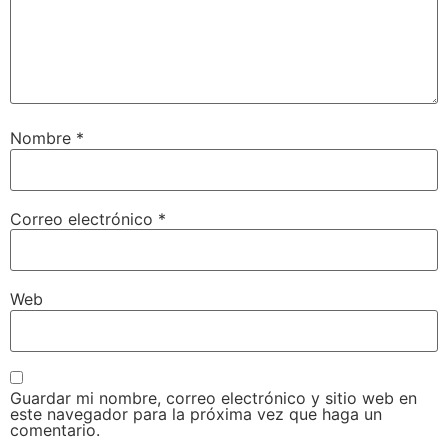
Nombre
*
Correo electrónico
*
Web
Guardar mi nombre, correo electrónico y sitio web en
este navegador para la próxima vez que haga un
comentario.