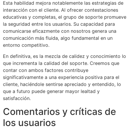
Esta habilidad mejora notablemente las estrategias de
interacción con el cliente. Al ofrecer contestaciones
educativas y completas, el grupo de soporte promueve
la seguridad entre los usuarios. Su capacidad para
comunicarse eficazmente con nosotros genera una
comunicación más fluida, algo fundamental en un
entorno competitivo.
En definitiva, es la mezcla de calidez y conocimiento lo
que incrementa la calidad del soporte. Creemos que
contar con ambos factores contribuye
significativamente a una experiencia positiva para el
cliente, haciéndole sentirse apreciado y entendido, lo
que a futuro puede generar mayor lealtad y
satisfacción.
Comentarios y críticas de
los usuarios