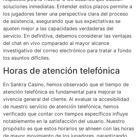
soluciones inmediatas. Entender estos plazos permite a
los jugadores tener una perspectiva clara del proceso
de asistencia, asegurando que sus expectativas se
ajusten mejor a las capacidades verdaderas del
servicio. En definitiva, debemos considerar las ventajas
del chat en vivo comparado al mayor alcance
investigativo del correo electrónico para tratar a fondo
los asuntos difíciles.
Horas de atención telefónica
En Sankra Casino, hemos observado que el tiempo de
atención telefónica es fundamental para mejorar la
vivencia general del cliente. Al evaluar la accesibilidad
de nuestro servicio de atención telefónica, hemos
verificado que contar con tiempos específicos influye
notablemente en la satisfacción del usuario. Nuestro
propósito es que estos horarios se alineen con las horas
de mayor movimiento de los jugadores, garantizando