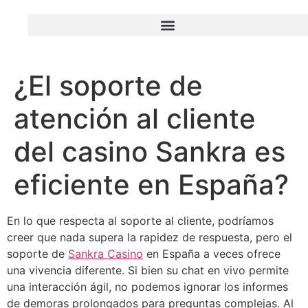
¿El soporte de
atención al cliente
del casino Sankra es
eficiente en España?
En lo que respecta al soporte al cliente, podríamos
creer que nada supera la rapidez de respuesta, pero el
soporte de
Sankra Casino
en España a veces ofrece
una vivencia diferente. Si bien su chat en vivo permite
una interacción ágil, no podemos ignorar los informes
de demoras prolongados para preguntas complejas. Al