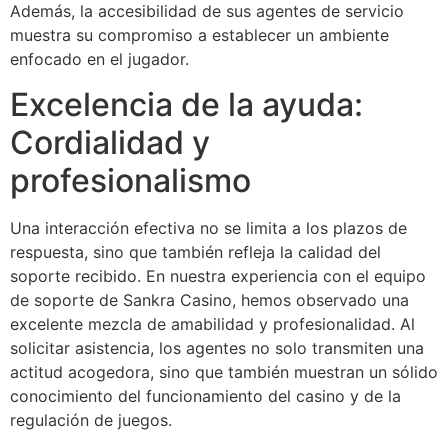
Además, la accesibilidad de sus agentes de servicio
muestra su compromiso a establecer un ambiente
enfocado en el jugador.
Excelencia de la ayuda:
Cordialidad y
profesionalismo
Una interacción efectiva no se limita a los plazos de
respuesta, sino que también refleja la calidad del
soporte recibido. En nuestra experiencia con el equipo
de soporte de Sankra Casino, hemos observado una
excelente mezcla de amabilidad y profesionalidad. Al
solicitar asistencia, los agentes no solo transmiten una
actitud acogedora, sino que también muestran un sólido
conocimiento del funcionamiento del casino y de la
regulación de juegos.