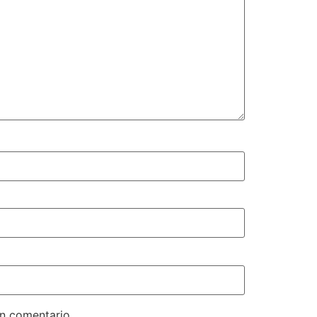
un comentario.