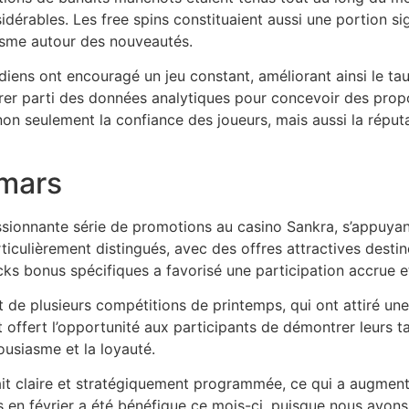
dérables. Les free spins constituaient aussi une portion si
siasme autour des nouveautés.
ens ont encouragé un jeu constant, améliorant ainsi le taux
rer parti des données analytiques pour concevoir des prop
on seulement la confiance des joueurs, mais aussi la réput
 mars
ionnante série de promotions au casino Sankra, s’appuyant
ticulièrement distingués, avec des offres attractives desti
packs bonus spécifiques a favorisé une participation accrue e
 de plusieurs compétitions de printemps, qui ont attiré une 
 offert l’opportunité aux participants de démontrer leurs t
housiasme et la loyauté.
t claire et stratégiquement programmée, ce qui a augmenté l
s en février a été bénéfique ce mois-ci, puisque nous avon