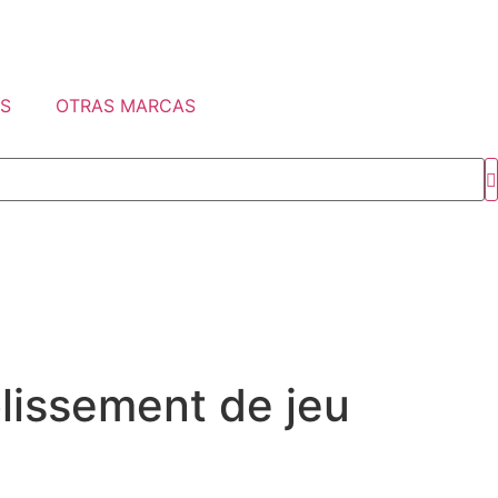
S
OTRAS MARCAS
blissement de jeu