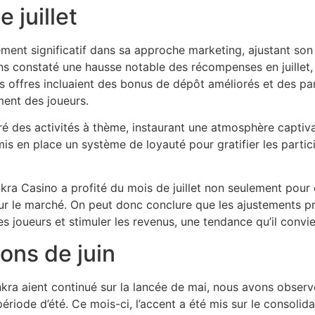
 juillet
ement significatif dans sa approche marketing, ajustant so
ns constaté une hausse notable des récompenses en juillet
 Ces offres incluaient des bonus de dépôt améliorés et des pa
ment des joueurs.
ré des activités à thème, instaurant une atmosphère capti
s en place un système de loyauté pour gratifier les particip
kra Casino a profité du mois de juillet non seulement pour 
ur le marché. On peut donc conclure que les ajustements pr
des joueurs et stimuler les revenus, une tendance qu’il convi
ons de juin
nkra aient continué sur la lancée de mai, nous avons obser
période d’été. Ce mois-ci, l’accent a été mis sur le consolid