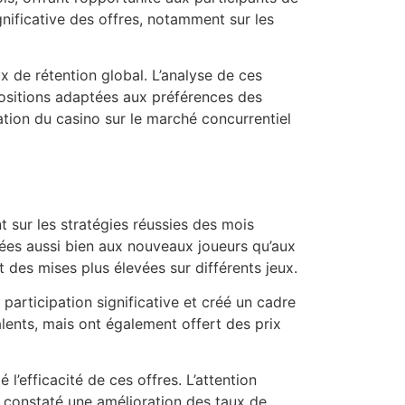
gnificative des offres, notamment sur les
 de rétention global. L’analyse de ces
ositions adaptées aux préférences des
ation du casino sur le marché concurrentiel
 sur les stratégies réussies des mois
nées aussi bien aux nouveaux joueurs qu’aux
t des mises plus élevées sur différents jeux.
participation significative et créé un cadre
alents, mais ont également offert des prix
’efficacité de ces offres. L’attention
s constaté une amélioration des taux de