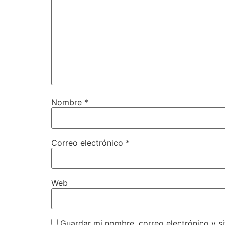
Nombre
*
Correo electrónico
*
Web
Guardar mi nombre, correo electrónico y s