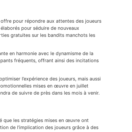
n offre pour répondre aux attentes des joueurs
, élaborés pour séduire de nouveaux
rties gratuites sur les bandits manchots les
vante en harmonie avec le dynamisme de la
ants fréquents, offrant ainsi des incitations
optimiser l’expérience des joueurs, mais aussi
omotionnelles mises en œuvre en juillet
endra de suivre de près dans les mois à venir.
vé que les stratégies mises en œuvre ont
ation de l’implication des joueurs grâce à des