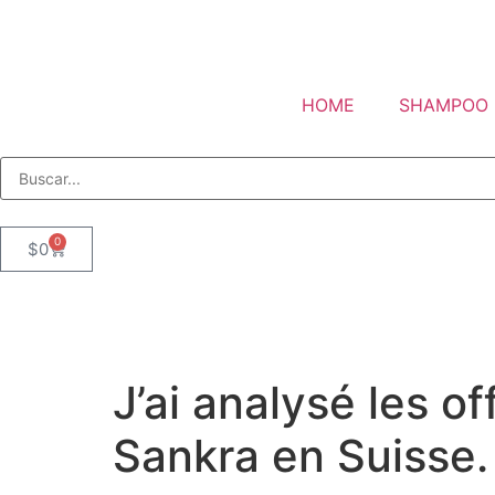
HOME
SHAMPOO
0
$
0
J’ai analysé les o
Sankra en Suisse.