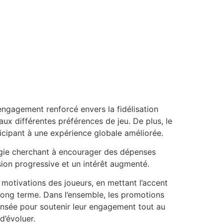
 engagement renforcé envers la fidélisation
ux différentes préférences de jeu. De plus, le
ticipant à une expérience globale améliorée.
tégie cherchant à encourager des dépenses
ion progressive et un intérêt augmenté.
otivations des joueurs, en mettant l’accent
 long terme. Dans l’ensemble, les promotions
n pensée pour soutenir leur engagement tout au
d’évoluer.