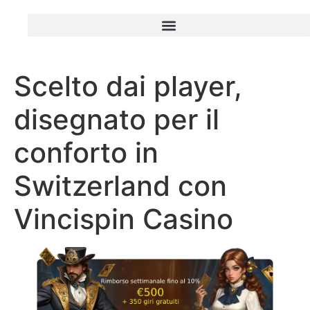
Scelto dai player,
disegnato per il
conforto in
Switzerland con
Vincispin Casino