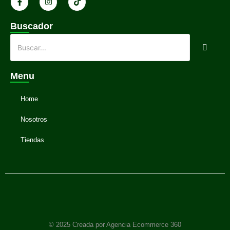
Buscador
Menu
Home
Nosotros
Tiendas
© 2025 Creada por Agencia Ecommerce 360