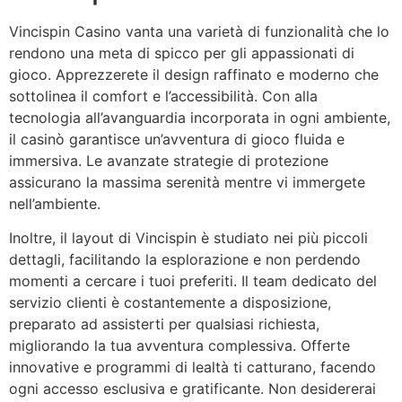
Vincispin Casino vanta una varietà di funzionalità che lo
rendono una meta di spicco per gli appassionati di
gioco. Apprezzerete il design raffinato e moderno che
sottolinea il comfort e l’accessibilità. Con alla
tecnologia all’avanguardia incorporata in ogni ambiente,
il casinò garantisce un’avventura di gioco fluida e
immersiva. Le avanzate strategie di protezione
assicurano la massima serenità mentre vi immergete
nell’ambiente.
Inoltre, il layout di Vincispin è studiato nei più piccoli
dettagli, facilitando la esplorazione e non perdendo
momenti a cercare i tuoi preferiti. Il team dedicato del
servizio clienti è costantemente a disposizione,
preparato ad assisterti per qualsiasi richiesta,
migliorando la tua avventura complessiva. Offerte
innovative e programmi di lealtà ti catturano, facendo
ogni accesso esclusiva e gratificante. Non desidererai