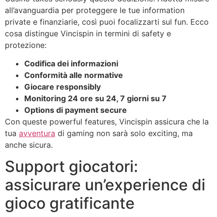
all’avanguardia per proteggere le tue information
private e finanziarie, così puoi focalizzarti sul fun. Ecco
cosa distingue Vincispin in termini di safety e
protezione:
Codifica dei informazioni
Conformità alle normative
Giocare responsibly
Monitoring 24 ore su 24, 7 giorni su 7
Options di payment secure
Con queste powerful features, Vincispin assicura che la
tua
avventura
di gaming non sarà solo exciting, ma
anche sicura.
Support giocatori:
assicurare un’experience di
gioco gratificante