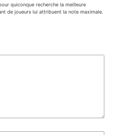
our quiconque recherche la meilleure
t de joueurs lui attribuent la note maximale.