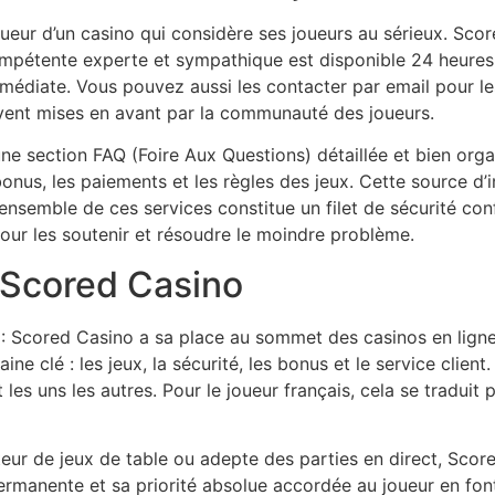
queur d’un casino qui considère ses joueurs au sérieux. Sco
pétente experte et sympathique est disponible 24 heures su
édiate. Vous pouvez aussi les contacter par email pour les
vent mises en avant par la communauté des joueurs.
 une section FAQ (Foire Aux Questions) détaillée et bien o
bonus, les paiements et les règles des jeux. Cette source d’
ensemble de ces services constitue un filet de sécurité co
our les soutenir et résoudre le moindre problème.
r Scored Casino
: Scored Casino a sa place au sommet des casinos en ligne 
 clé : les jeux, la sécurité, les bonus et le service client. 
 les uns les autres. Pour le joueur français, cela se traduit
ur de jeux de table ou adepte des parties en direct, Score
rmanente et sa priorité absolue accordée au joueur en font 