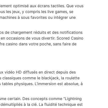
lement optimisé aux écrans tactiles. Que vous
us les jeux, y compris les live games, se
machines à sous favorites ou intégrer une
ps de chargement réduits et des notifications
 en occasions de vous divertir. Scored Casino
ffre casino dans votre poche, sans faire de
lux vidéo HD diffusés en direct depuis des
s classiques comme le blackjack, la roulette
es tables physiques. L’immersion est absolue, à
risme certain. Des concepts comme “Lightning
démultipliés à la clé. La fluidité technique est