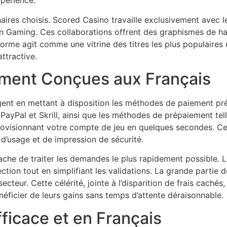
xpérience.
enaires choisis. Scored Casino travaille exclusivement ave
n Gaming. Ces collaborations offrent des graphismes de hau
eforme agit comme une vitrine des titres les plus populaires
attractive.
ment Conçues aux Français
gent en mettant à disposition les méthodes de paiement pré
PayPal et Skrill, ainsi que les méthodes de prépaiement te
ovisionnant votre compte de jeu en quelques secondes. Cett
 d’usage et de impression de sécurité.
ttache de traiter les demandes le plus rapidement possible. 
ection tout en simplifiant les validations. La grande partie
ecteur. Cette célérité, jointe à l’disparition de frais cach
néficier de leurs gains sans temps d’attente déraisonnable.
fficace et en Français