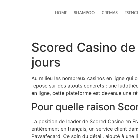
HOME
SHAMPOO
CREMAS
ESENC
Scored Casino de
jours
Au milieu les nombreux casinos en ligne qui 
repose sur des atouts concrets : une ludothèqu
en ligne, cette plateforme est devenue une réf
Pour quelle raison Sco
La position de leader de Scored Casino en Fra
entièrement en français, un service client 
Paysafecard. Ce soin du détail, ajouté à une l