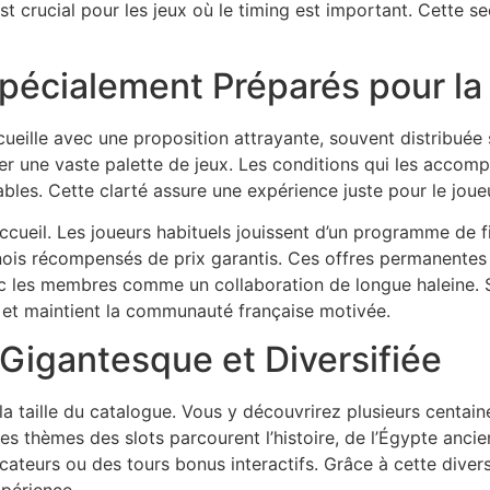
st crucial pour les jeux où le timing est important. Cette s
Spécialement Préparés pour la
ueille avec une proposition attrayante, souvent distribuée
rer une vaste palette de jeux. Les conditions qui les acco
les. Cette clarté assure une expérience juste pour le joueu
ccueil. Les joueurs habituels jouissent d’un programme de fid
is récompensés de prix garantis. Ces offres permanentes m
vec les membres comme un collaboration de longue haleine. 
ie et maintient la communauté française motivée.
Gigantesque et Diversifiée
a taille du catalogue. Vous y découvrirez plusieurs centai
es thèmes des slots parcourent l’histoire, de l’Égypte ancie
ateurs ou des tours bonus interactifs. Grâce à cette diver