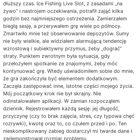
dłuższy czas. Ice Fishing Live Slot, z zasadami „na
żywo” i nastrojem oczekiwania, potrafił zająć kilka
godzin bez najmniejszego ostrzeżenia. Zamierzałem
biegłą sesję, a przerywałem grę wiele po północy.
Zmartwiło mnie też obserwowanie depozytów. Sumy
nie były wielkie, ale widziałem alarmującą tendencję
wzrostową i subiektywny przymus, żeby „dograć”
straty. Punktem zwrotnym była sytuacja, gdy
przełożyłem spotkanie ze znajomymi, żeby móc
kontynuować grę. Wtedy uświadomiłem sobie do mnie,
że gra zakończyła być elementem dodatkowym.
Zaczęła zastępować inne, istotne części mojego życia.
Mój początkowy krok nie był skrajny. Nie
odinstalowałem aplikacji. W zamian rozpocząłem
dziennik. Rejestrowałem każdą sesję: jej długość,
przyczynę (czy to brak zajęcia, stres, czy typowa chęć
rozrywki), kwotę oraz to, co czułem przed i po. Ten
nieskomplikowany zabieg dostarczył mi twarde dane i
zademonstrował rozmiar problemu.