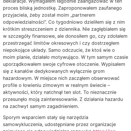
deklaracje. Wymagałem łagodnie zaangażować w ten
proces bliską jednostkę. Zaproponowałem zaufanego
przyjaciela, żeby został moim „partnerem
odpowiedzialności”. Co tygodniowo dzieliłem się z nim
krótkim streszczeniem z dziennika. Nie zagłębiałem się
w szczegóły finansowe, ale donosiłem go, czy zdołałem
przestrzegać limitów okresowych i czy dostrzegłem
niepokojące układy. Samo odczucie, że ktoś wie o
moim planie, działało motywująco. W tym samym czasie
uporządkowałem swoje cyfrowe otoczenie. Wypisałem
się z kanałów dedykowanych wyłącznie grom
hazardowym. W miejsce nich zacząłem obserwować
profile o łowieniu zimowym w realnym świecie –
aktywności, który natchnął ten slot. To nieznacznie
przesunęło moją zainteresowanie. Z działania hazardu
na zachwyt samym zagadnieniem.
Sporym wsparciem stały się narzędzia
samowykluczenia, udostępniane przez organizacje