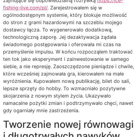
zajmujące się odpowiedzialną rozrywką
https://ice-
fishing-live.com/pl/
. Zarejestrowałem się w
ogólnodostępnym systemie, który blokuje możliwość
do stron z grami hazardowymi na szczeblu mojego
dostawcy łącza. To wygenerowało dodatkową,
technologiczną zaporę. Jej dezaktywacja żądała
świadomego postępowania i oferowała mi czas na
przemyślenie impulsu. W końcu rozpocząłem traktować
ten tok jako eksperyment i zainwestowanie w samego
siebie, a nie represję. Zaoszczędzone pieniądze i chwile,
które wcześniej zajmowała gra, kierowałem na małe
wyróżnienia. Kupowałem nową publikację, bilet do sali,
lepsze sprzęty do hobby. To wzmacniało pozytywne
skojarzenia z nowym stylem życia. Ukazywało
namacalne pożytki zmian i podtrzymywało chęci, nawet
gdy ogarniały mnie zastrzeżenia.
Tworzenie nowej równowagi
i długotrwałych nawyków