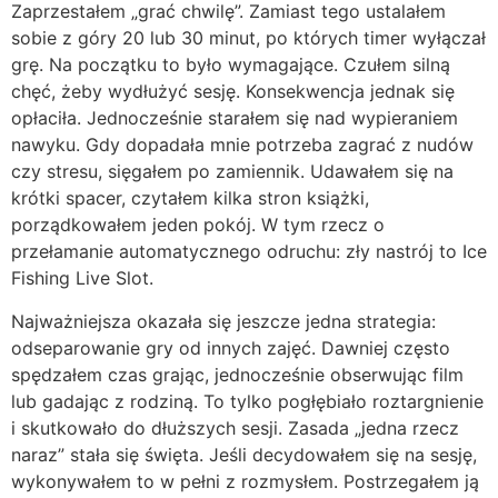
Zaprzestałem „grać chwilę”. Zamiast tego ustalałem
sobie z góry 20 lub 30 minut, po których timer wyłączał
grę. Na początku to było wymagające. Czułem silną
chęć, żeby wydłużyć sesję. Konsekwencja jednak się
opłaciła. Jednocześnie starałem się nad wypieraniem
nawyku. Gdy dopadała mnie potrzeba zagrać z nudów
czy stresu, sięgałem po zamiennik. Udawałem się na
krótki spacer, czytałem kilka stron książki,
porządkowałem jeden pokój. W tym rzecz o
przełamanie automatycznego odruchu: zły nastrój to Ice
Fishing Live Slot.
Najważniejsza okazała się jeszcze jedna strategia:
odseparowanie gry od innych zajęć. Dawniej często
spędzałem czas grając, jednocześnie obserwując film
lub gadając z rodziną. To tylko pogłębiało roztargnienie
i skutkowało do dłuższych sesji. Zasada „jedna rzecz
naraz” stała się święta. Jeśli decydowałem się na sesję,
wykonywałem to w pełni z rozmysłem. Postrzegałem ją