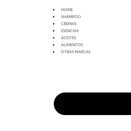
HOME
SHAMPOO
CREMAS
ESENCIAS
ACEITES
ALIMENTOS
OTRAS MARCAS