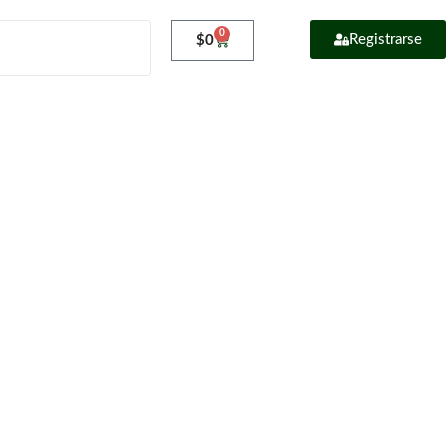
0
Registrarse
$
0