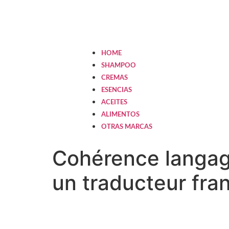
HOME
SHAMPOO
CREMAS
ESENCIAS
ACEITES
ALIMENTOS
OTRAS MARCAS
Cohérence langagi
un traducteur fra