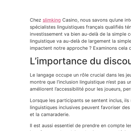
Chez
slimking
Casino, nous savons qu’une inte
spécialistes linguistiques français qualifiés 
investissement va bien au-delà de la simple c
linguistique va au-delà de largement la simple
impactent notre approche ? Examinons cela d
L’importance du discou
Le langage occupe un rôle crucial dans les jeu
montre que l’inclusion linguistique n’est pas 
améliorent l’accessibilité pour les joueurs, p
Lorsque les participants se sentent inclus, ils
linguistiques inclusives peuvent favoriser des
et la camaraderie.
Il est aussi essentiel de prendre en compte le