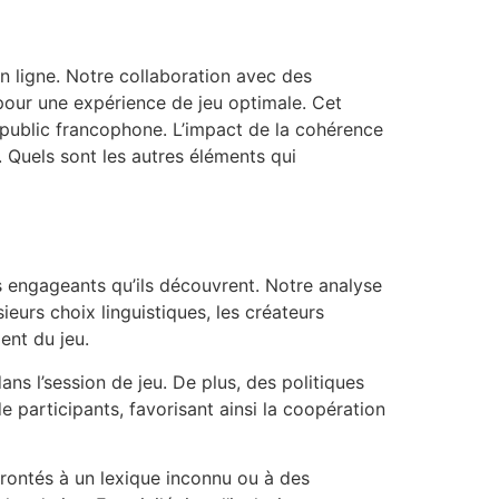
n ligne. Notre collaboration avec des
 pour une expérience de jeu optimale. Cet
e public francophone. L’impact de la cohérence
. Quels sont les autres éléments qui
ers engageants qu’ils découvrent. Notre analyse
ieurs choix linguistiques, les créateurs
ent du jeu.
ans l’session de jeu. De plus, des politiques
e participants, favorisant ainsi la coopération
nfrontés à un lexique inconnu ou à des