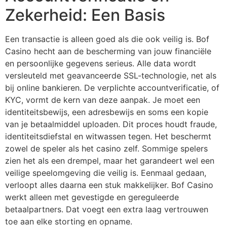
Zekerheid: Een Basis
Een transactie is alleen goed als die ook veilig is. Bof
Casino hecht aan de bescherming van jouw financiële
en persoonlijke gegevens serieus. Alle data wordt
versleuteld met geavanceerde SSL-technologie, net als
bij online bankieren. De verplichte accountverificatie, of
KYC, vormt de kern van deze aanpak. Je moet een
identiteitsbewijs, een adresbewijs en soms een kopie
van je betaalmiddel uploaden. Dit proces houdt fraude,
identiteitsdiefstal en witwassen tegen. Het beschermt
zowel de speler als het casino zelf. Sommige spelers
zien het als een drempel, maar het garandeert wel een
veilige speelomgeving die veilig is. Eenmaal gedaan,
verloopt alles daarna een stuk makkelijker. Bof Casino
werkt alleen met gevestigde en gereguleerde
betaalpartners. Dat voegt een extra laag vertrouwen
toe aan elke storting en opname.