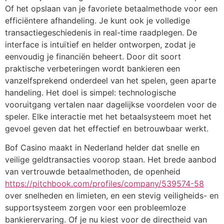
Of het opslaan van je favoriete betaalmethode voor een
efficiëntere afhandeling. Je kunt ook je volledige
transactiegeschiedenis in real-time raadplegen. De
interface is intuïtief en helder ontworpen, zodat je
eenvoudig je financiën beheert. Door dit soort
praktische verbeteringen wordt bankieren een
vanzelfsprekend onderdeel van het spelen, geen aparte
handeling. Het doel is simpel: technologische
vooruitgang vertalen naar dagelijkse voordelen voor de
speler. Elke interactie met het betaalsysteem moet het
gevoel geven dat het effectief en betrouwbaar werkt.
Bof Casino maakt in Nederland helder dat snelle en
veilige geldtransacties voorop staan. Het brede aanbod
van vertrouwde betaalmethoden, de openheid
https://pitchbook.com/profiles/company/539574-58
over snelheden en limieten, en een stevig veiligheids- en
supportsysteem zorgen voor een probleemloze
bankierervaring. Of je nu kiest voor de directheid van