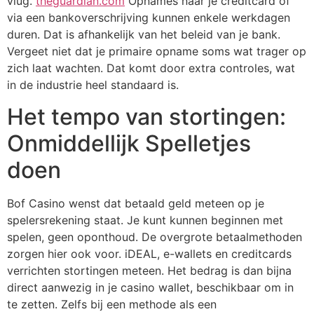
vlug.
theguardian.com
Opnames naar je creditcard of
via een bankoverschrijving kunnen enkele werkdagen
duren. Dat is afhankelijk van het beleid van je bank.
Vergeet niet dat je primaire opname soms wat trager op
zich laat wachten. Dat komt door extra controles, wat
in de industrie heel standaard is.
Het tempo van stortingen:
Onmiddellijk Spelletjes
doen
Bof Casino wenst dat betaald geld meteen op je
spelersrekening staat. Je kunt kunnen beginnen met
spelen, geen oponthoud. De overgrote betaalmethoden
zorgen hier ook voor. iDEAL, e-wallets en creditcards
verrichten stortingen meteen. Het bedrag is dan bijna
direct aanwezig in je casino wallet, beschikbaar om in
te zetten. Zelfs bij een methode als een