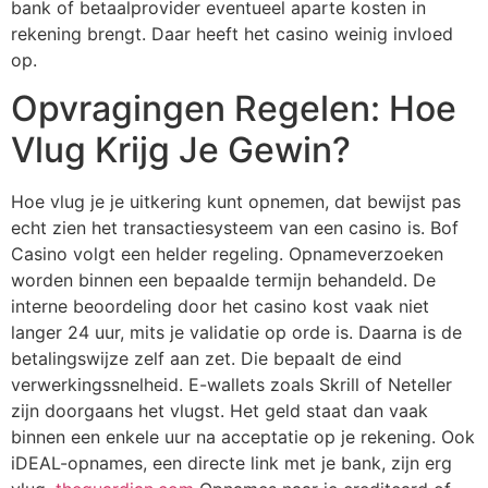
bank of betaalprovider eventueel aparte kosten in
rekening brengt. Daar heeft het casino weinig invloed
op.
Opvragingen Regelen: Hoe
Vlug Krijg Je Gewin?
Hoe vlug je je uitkering kunt opnemen, dat bewijst pas
echt zien het transactiesysteem van een casino is. Bof
Casino volgt een helder regeling. Opnameverzoeken
worden binnen een bepaalde termijn behandeld. De
interne beoordeling door het casino kost vaak niet
langer 24 uur, mits je validatie op orde is. Daarna is de
betalingswijze zelf aan zet. Die bepaalt de eind
verwerkingssnelheid. E-wallets zoals Skrill of Neteller
zijn doorgaans het vlugst. Het geld staat dan vaak
binnen een enkele uur na acceptatie op je rekening. Ook
iDEAL-opnames, een directe link met je bank, zijn erg