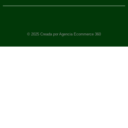
© 2025 Creada por Agencia Ecommerce 360