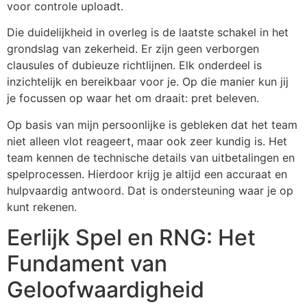
voor controle uploadt.
Die duidelijkheid in overleg is de laatste schakel in het
grondslag van zekerheid. Er zijn geen verborgen
clausules of dubieuze richtlijnen. Elk onderdeel is
inzichtelijk en bereikbaar voor je. Op die manier kun jij
je focussen op waar het om draait: pret beleven.
Op basis van mijn persoonlijke is gebleken dat het team
niet alleen vlot reageert, maar ook zeer kundig is. Het
team kennen de technische details van uitbetalingen en
spelprocessen. Hierdoor krijg je altijd een accuraat en
hulpvaardig antwoord. Dat is ondersteuning waar je op
kunt rekenen.
Eerlijk Spel en RNG: Het
Fundament van
Geloofwaardigheid