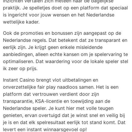
inzichten vertalen zich meteen naar de dagelijkse
praktijk. Je spelletjes doet op een platform dat speciaal
is ingericht voor jouw wensen en het Nederlandse
wettelijke kader.
Ook de promoties en bonussen zijn aangepast op de
Nederlandse regels. Dat betekent dat ze transparant en
eerlijk zijn. Je krijgt geen enkele misleidende
aanbiedingen, alleen echte kansen om je spelervaring te
optimaliseren. Dat waardering voor de lokale speler stel
ik zeer op prijs.
Instant Casino brengt vlot uitbetalingen en
onverzettelijke fair play naadloos samen. Het is een
platform dat vertrouwen verdient door zijn
transparantie, KSA-licentie en toewijding aan de
Nederlandse speler. Je kunt hier met volle teugen
genieten, ervan overtuigd dat je winst snel en veilig bij
je is en dat elk spelresultaat eerlijk tot stand komt. Dat
levert een instant winnaarsgevoel op!