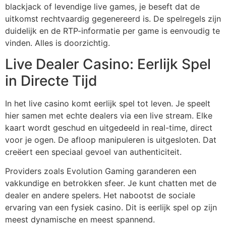
blackjack of levendige live games, je beseft dat de
uitkomst rechtvaardig gegenereerd is. De spelregels zijn
duidelijk en de RTP-informatie per game is eenvoudig te
vinden. Alles is doorzichtig.
Live Dealer Casino: Eerlijk Spel
in Directe Tijd
In het live casino komt eerlijk spel tot leven. Je speelt
hier samen met echte dealers via een live stream. Elke
kaart wordt geschud en uitgedeeld in real-time, direct
voor je ogen. De afloop manipuleren is uitgesloten. Dat
creëert een speciaal gevoel van authenticiteit.
Providers zoals Evolution Gaming garanderen een
vakkundige en betrokken sfeer. Je kunt chatten met de
dealer en andere spelers. Het nabootst de sociale
ervaring van een fysiek casino. Dit is eerlijk spel op zijn
meest dynamische en meest spannend.