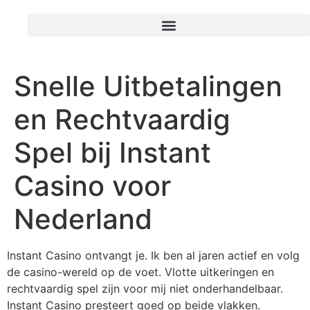
Snelle Uitbetalingen
en Rechtvaardig
Spel bij Instant
Casino voor
Nederland
Instant Casino ontvangt je. Ik ben al jaren actief en volg
de casino-wereld op de voet. Vlotte uitkeringen en
rechtvaardig spel zijn voor mij niet onderhandelbaar.
Instant Casino presteert goed op beide vlakken.