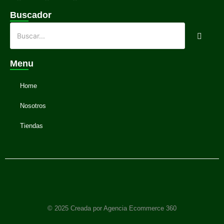
Buscador
Menu
Home
Nosotros
Tiendas
© 2025 Creada por Agencia Ecommerce 360