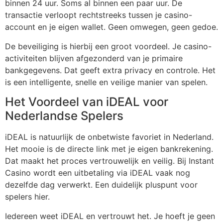
binnen 24 uur. Soms al binnen een paar uur. De
transactie verloopt rechtstreeks tussen je casino-
account en je eigen wallet. Geen omwegen, geen gedoe.
De beveiliging is hierbij een groot voordeel. Je casino-
activiteiten blijven afgezonderd van je primaire
bankgegevens. Dat geeft extra privacy en controle. Het
is een intelligente, snelle en veilige manier van spelen.
Het Voordeel van iDEAL voor
Nederlandse Spelers
iDEAL is natuurlijk de onbetwiste favoriet in Nederland.
Het mooie is de directe link met je eigen bankrekening.
Dat maakt het proces vertrouwelijk en veilig. Bij Instant
Casino wordt een uitbetaling via iDEAL vaak nog
dezelfde dag verwerkt. Een duidelijk pluspunt voor
spelers hier.
Iedereen weet iDEAL en vertrouwt het. Je hoeft je geen