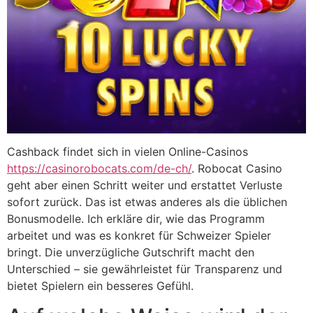
Cashback findet sich in vielen Online-Casinos
https://casinorobocats.com/de-ch/
. Robocat Casino
geht aber einen Schritt weiter und erstattet Verluste
sofort zurück. Das ist etwas anderes als die üblichen
Bonusmodelle. Ich erkläre dir, wie das Programm
arbeitet und was es konkret für Schweizer Spieler
bringt. Die unverzügliche Gutschrift macht den
Unterschied – sie gewährleistet für Transparenz und
bietet Spielern ein besseres Gefühl.