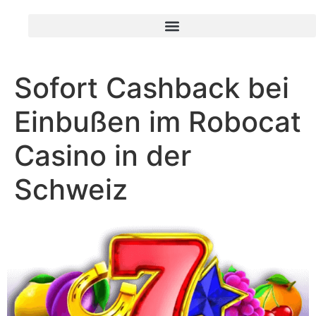
Sofort Cashback bei
Einbußen im Robocat
Casino in der
Schweiz