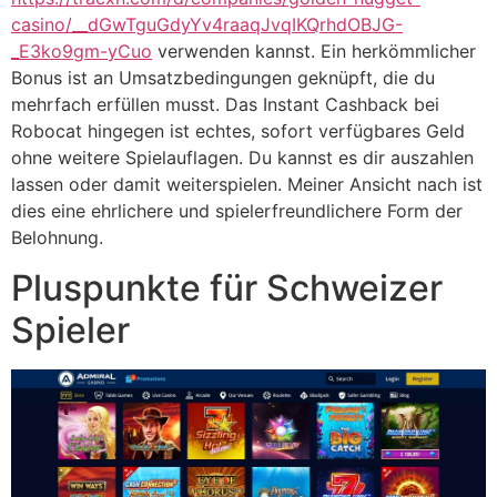
casino/__dGwTguGdyYv4raaqJvqIKQrhdOBJG-
_E3ko9gm-yCuo
verwenden kannst. Ein herkömmlicher
Bonus ist an Umsatzbedingungen geknüpft, die du
mehrfach erfüllen musst. Das Instant Cashback bei
Robocat hingegen ist echtes, sofort verfügbares Geld
ohne weitere Spielauflagen. Du kannst es dir auszahlen
lassen oder damit weiterspielen. Meiner Ansicht nach ist
dies eine ehrlichere und spielerfreundlichere Form der
Belohnung.
Pluspunkte für Schweizer
Spieler