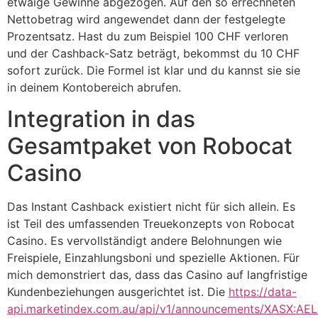
etwaige Gewinne abgezogen. Auf den so errechneten
Nettobetrag wird angewendet dann der festgelegte
Prozentsatz. Hast du zum Beispiel 100 CHF verloren
und der Cashback-Satz beträgt, bekommst du 10 CHF
sofort zurück. Die Formel ist klar und du kannst sie sie
in deinem Kontobereich abrufen.
Integration in das
Gesamtpaket von Robocat
Casino
Das Instant Cashback existiert nicht für sich allein. Es
ist Teil des umfassenden Treuekonzepts von Robocat
Casino. Es vervollständigt andere Belohnungen wie
Freispiele, Einzahlungsboni und spezielle Aktionen. Für
mich demonstriert das, dass das Casino auf langfristige
Kundenbeziehungen ausgerichtet ist. Die
https://data-
api.marketindex.com.au/api/v1/announcements/XASX:AEL: