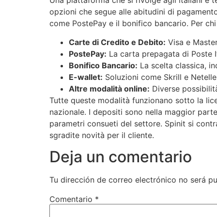
Una piattaforma che si rivolge agli italiani 
opzioni che segue alle abitudini di pagamento 
come PostePay e il bonifico bancario. Per chi p
Carte di Credito e Debito:
Visa e Master
PostePay:
La carta prepagata di Poste I
Bonifico Bancario:
La scelta classica, i
E-wallet:
Soluzioni come Skrill e Netelle
Altre modalità online:
Diverse possibili
Tutte queste modalità funzionano sotto la lic
nazionale. I depositi sono nella maggior parte
parametri consueti del settore. Spinit si cont
sgradite novità per il cliente.
Deja un comentario
Tu dirección de correo electrónico no será pu
Comentario
*