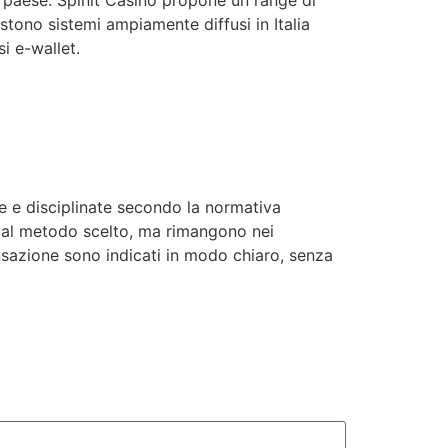
l paese. Spinit Casino propone un range di
stono sistemi ampiamente diffusi in Italia
i e-wallet.
te e disciplinate secondo la normativa
o dal metodo scelto, ma rimangono nei
ansazione sono indicati in modo chiaro, senza