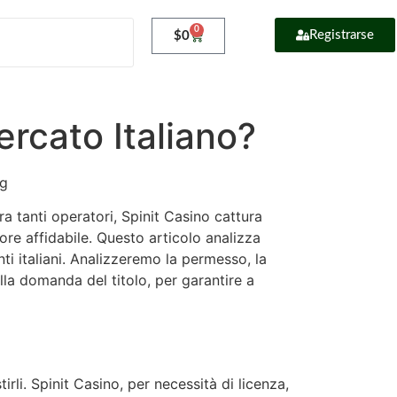
0
Registrarse
$
0
ercato Italiano?
Tra tanti operatori, Spinit Casino cattura
ore affidabile. Questo articolo analizza
ti italiani. Analizzeremo la permesso, la
alla domanda del titolo, per garantire a
li. Spinit Casino, per necessità di licenza,