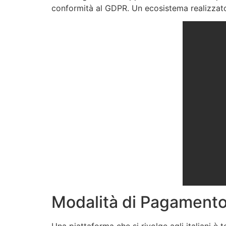
conformità al GDPR. Un ecosistema realizzato 
Modalità di Pagamento A