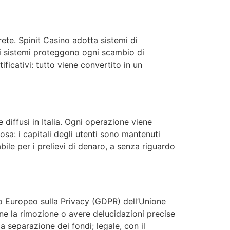
rete. Spinit Casino adotta sistemi di
sti sistemi proteggono ogni scambio di
ificativi: tutto viene convertito in un
diffusi in Italia. Ogni operazione viene
osa: i capitali degli utenti sono mantenuti
bile per i prelievi di denaro, a senza riguardo
to Europeo sulla Privacy (GDPR) dell’Unione
rne la rimozione o avere delucidazioni precise
la separazione dei fondi; legale, con il