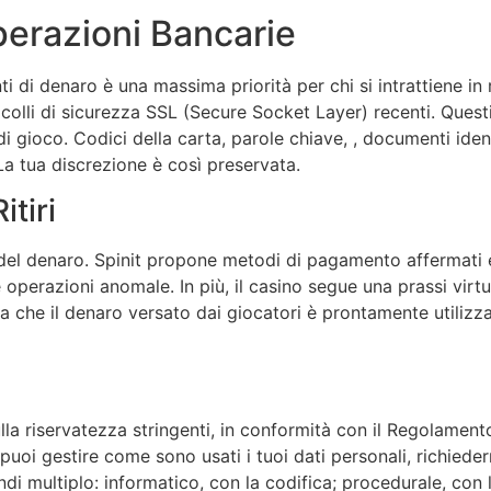
perazioni Bancarie
i di denaro è una massima priorità per chi si intrattiene in 
otocolli di sicurezza SSL (Secure Socket Layer) recenti. Que
di gioco. Codici della carta, parole chiave, , documenti ident
 La tua discrezione è così preservata.
itiri
del denaro. Spinit propone metodi di pagamento affermati e 
e operazioni anomale. In più, il casino segue una prassi virtu
ica che il denaro versato dai giocatori è prontamente utilizza
ulla riservatezza stringenti, in conformità con il Regolamen
 puoi gestire come sono usati i tuoi dati personali, richiede
indi multiplo: informatico, con la codifica; procedurale, con 