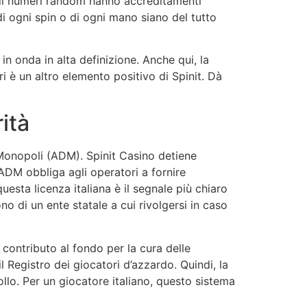
e di numeri random hanno accreditamenti
i ogni spin o di ogni mano siano del tutto
in onda in alta definizione. Anche qui, la
ri è un altro elemento positivo di Spinit. Dà
ità
 Monopoli (ADM). Spinit Casino detiene
ADM obbliga agli operatori a fornire
uesta licenza italiana è il segnale più chiaro
no di un ente statale a cui rivolgersi in caso
 contributo al fondo per la cura delle
 Registro dei giocatori d’azzardo. Quindi, la
ollo. Per un giocatore italiano, questo sistema