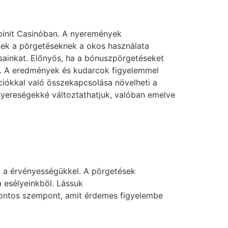
pinit Casinóban. A nyeremények
nek a pörgetéseknek a okos használata
tásainkat. Előnyös, ha a bónuszpörgetéseket
an. A eredmények és kudarcok figyelemmel
iókkal való összekapcsolása növelheti a
nyereségekké változtathatjuk, valóban emelve
i a érvényességükkel. A pörgetések
 esélyeinkből. Lássuk
ontos szempont, amit érdemes figyelembe