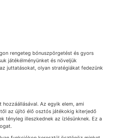
on rengeteg bónuszpörgetést és gyors
suk játékélményünket és növeljük
z juttatásokat, olyan stratégiákat fedezünk
t hozzáállásával. Az egyik elem, ami
l az újító élő osztós játékokig kiterjedő
k tényleg illeszkednek az ízlésünknek. Ez a
ogat.
olyan funkciókon keresztül ösztönöz minket