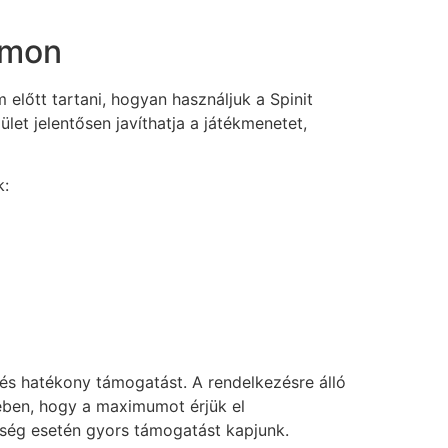
rmon
előtt tartani, hogyan használjuk a Spinit
let jelentősen javíthatja a játékmenetet,
k:
 és hatékony támogatást. A rendelkezésre álló
ében, hogy a maximumot érjük el
kség esetén gyors támogatást kapjunk.