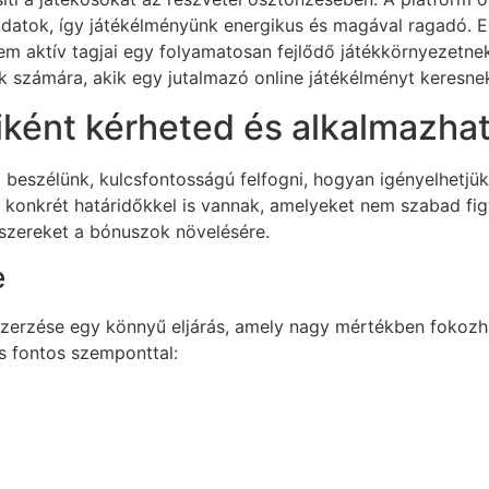
datok, így játékélményünk energikus és magával ragadó. Ez
em aktív tagjai egy folyamatosan fejlődő játékkörnyezetne
ok számára, akik egy jutalmazó online játékélményt keresne
ként kérheted és alkalmazha
 beszélünk, kulcsfontosságú felfogni, hogyan igényelhetjük
 konkrét határidőkkel is vannak, amelyeket nem szabad fig
szereket a bónuszok növelésére.
e
zerzése egy könnyű eljárás, amely nagy mértékben fokozha
s fontos szemponttal: