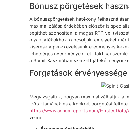
Bónusz pörgetések haszn
A bónuszpörgetések hatékony felhasználásán
maximalizálása érdekében először is speciál
segíthet azonosítani a magas RTP-vel (visszat
olyan játékokhoz kapcsoljuk, amelyeket már 
kísérése a pénzkezelésünk eredményes kezelé
lehetséges nyereményeinket. Taktikai szemlé
a Spinit Kaszinóban szerzett játékélményünke
Forgatások érvényessége
Megvizsgáltuk, hogyan maximalizálhatjuk a i
időtartamának és a konkrét pörgetési feltéte
https://www.annualreports.com/HostedData/
venni:
Érvényességi határidők