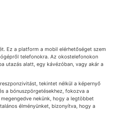
ét. Ez a platform a mobil elérhetőséget szem
tógépről telefonokra. Az okostelefonokon
ba utazás alatt, egy kávézóban, vagy akár a
reszponzivitást, tekintet nélkül a képernyő
z és a bónuszpörgetésekhez, fokozva a
t, megengedve nekünk, hogy a legtöbbet
talános élményünket, bizonyítva, hogy a