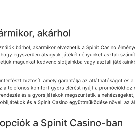
ármikor, akárhol
nálók bárhol, akármikor élvezhetik a Spinit Casino élmény
 hogy egyszerűen átvigyük játékélményünket asztali számí
thetjük magunkat kedvenc slotjainkba vagy asztali játékaink
nterfészt biztosít, amely garantálja az átláthatóságot és a 
 ez a telefonos komfort gyors elérést nyújt a promóciókho
 elrendezés és a gyors játékok megszüntetik a nehézségeke
biljátékok és a Spinit Casino együttműködése növeli az ál
opciók a Spinit Casino-ban