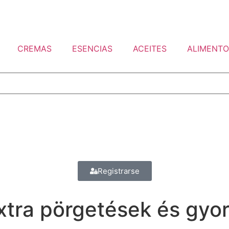
CREMAS
ESENCIAS
ACEITES
ALIMENTO
Registrarse
Extra pörgetések és gyo