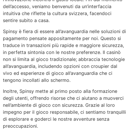
dell’accesso, veniamo benvenuti da un’interfaccia
intuitiva che riflette la cultura svizzera, facendoci
sentire subito a casa.
Spinsy è fiera di essere all’avanguardia nelle soluzioni di
pagamento pensate appositamente per noi. Questo si
traduce in transazioni più rapide e maggiore sicurezza,
in perfetta sintonia con le nostre preferenze. Il casinò
non si limita al gioco tradizionale; abbraccia tecnologie
all’avanguardia, includendo opzioni con croupier dal
vivo ed esperienze di gioco all’avanguardia che ci
tengono incollati allo schermo.
Inoltre, Spinsy mette al primo posto alla formazione
degli utenti, offrendo risorse che ci aiutano a muoverci
nell’ambiente di gioco con sicurezza. Grazie al loro
impegno per il gioco responsabile, ci sentiamo tranquilli
di esplorare e goderci le nostre avventure senza
preoccupazioni.