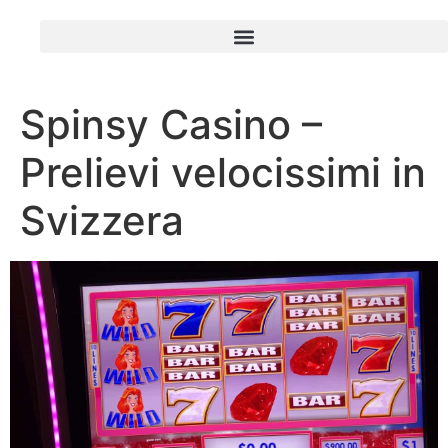
Spinsy Casino –
Prelievi velocissimi in
Svizzera