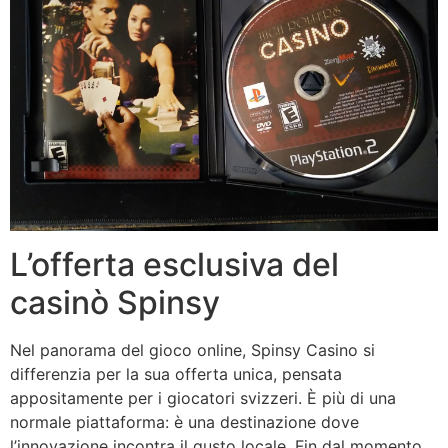
L’offerta esclusiva del
casinò Spinsy
Nel panorama del gioco online, Spinsy Casino si
differenzia per la sua offerta unica, pensata
appositamente per i giocatori svizzeri. È più di una
normale piattaforma: è una destinazione dove
l’innovazione incontra il gusto locale. Fin dal momento