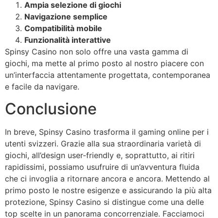
Ampia selezione di giochi
Navigazione semplice
Compatibilità mobile
Funzionalità interattive
Spinsy Casino non solo offre una vasta gamma di
giochi, ma mette al primo posto al nostro piacere con
un’interfaccia attentamente progettata, contemporanea
e facile da navigare.
Conclusione
In breve, Spinsy Casino trasforma il gaming online per i
utenti svizzeri. Grazie alla sua straordinaria varietà di
giochi, all’design user-friendly e, soprattutto, ai ritiri
rapidissimi, possiamo usufruire di un’avventura fluida
che ci invoglia a ritornare ancora e ancora. Mettendo al
primo posto le nostre esigenze e assicurando la più alta
protezione, Spinsy Casino si distingue come una delle
top scelte in un panorama concorrenziale. Facciamoci