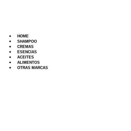
Saltar
al
contenido
HOME
SHAMPOO
CREMAS
ESENCIAS
ACEITES
ALIMENTOS
OTRAS MARCAS