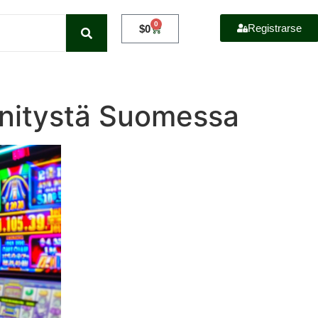
0
Registrarse
$
0
nnitystä Suomessa