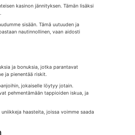
nteisen kasinon jännityksen. Tämän lisäksi
.
irjaudumme sisään. Tämä uutuuden ja
astaan nautinnollinen, vaan aidosti
ksia ja bonuksia, jotka parantavat
 ja pienentää riskit.
njoihin, jokaiselle löytyy jotain.
tavat pehmentämään tappioiden iskua, ja
 uniikkeja haasteita, joissa voimme saada
n