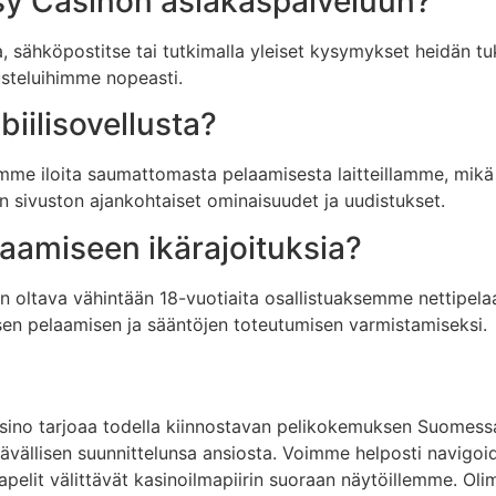
sy Casinon asiakaspalveluun?
 sähköpostitse tai tutkimalla yleiset kysymykset heidän tuki
steluihimme nopeasti.
iilisovellusta?
oimme iloita saumattomasta pelaamisesta laitteillamme, mik
n sivuston ajankohtaiset ominaisuudet ja uudistukset.
aamiseen ikärajoituksia?
on oltava vähintään 18-vuotiaita osallistuaksemme nettipel
n pelaamisen ja sääntöjen toteutumisen varmistamiseksi.
sino tarjoaa todella kiinnostavan pelikokemuksen Suomess
vällisen suunnittelunsa ansiosta. Voimme helposti navigoid
japelit välittävät kasinoilmapiirin suoraan näytöillemme. Oli