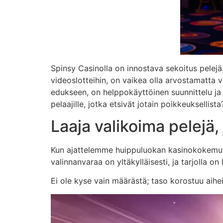
Spinsy Casinolla on innostava sekoitus pele
videoslotteihin, on vaikea olla arvostamatta v
edukseen, on helppokäyttöinen suunnittelu j
pelaajille, jotka etsivät jotain poikkeuksellista
Laaja valikoima pelejä, 
Kun ajattelemme huippuluokan kasinokokemusta
valinnanvaraa on yltäkylläisesti, ja tarjolla on
Ei ole kyse vain määrästä; taso korostuu aihe