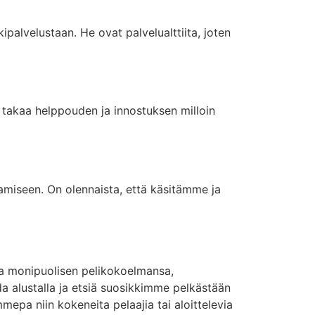
palvelustaan. He ovat palvelualttiita, joten
ä takaa helppouden ja innostuksen milloin
aamiseen. On olennaista, että käsitämme ja
a monipuolisen pelikokoelmansa,
a alustalla ja etsiä suosikkimme pelkästään
mmepa niin kokeneita pelaajia tai aloittelevia