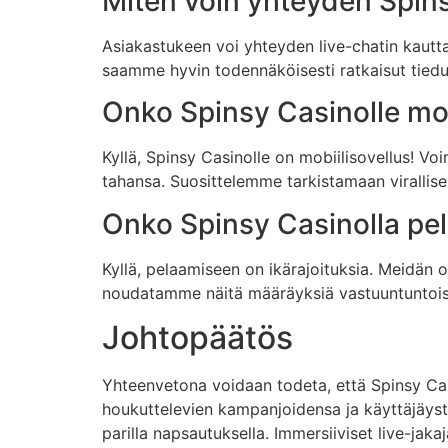
Miten voin yhteyden Spin
Asiakastukeen voi yhteyden live-chatin kautta,
saamme hyvin todennäköisesti ratkaisut tiedu
Onko Spinsy Casinolle mob
Kyllä, Spinsy Casinolle on mobiilisovellus! V
tahansa. Suosittelemme tarkistamaan virallise
Onko Spinsy Casinolla pel
Kyllä, pelaamiseen on ikärajoituksia. Meidän 
noudatamme näitä määräyksiä vastuuntuntoise
Johtopäätös
Yhteenvetona voidaan todeta, että Spinsy Ca
houkuttelevien kampanjoidensa ja käyttäjäystä
parilla napsautuksella. Immersiiviset live-jaka