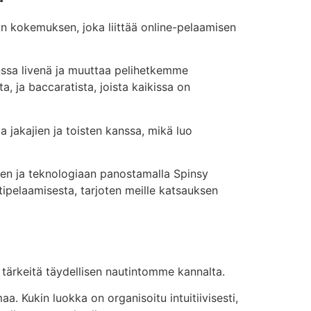
 kokemuksen, joka liittää online-pelaamisen
nssa livenä ja muuttaa pelihetkemme
ta, ja baccaratista, joista kaikissa on
 jakajien ja toisten kanssa, mikä luo
een ja teknologiaan panostamalla Spinsy
ipelaamisesta, tarjoten meille katsauksen
tärkeitä täydellisen nautintomme kannalta.
. Kukin luokka on organisoitu intuitiivisesti,