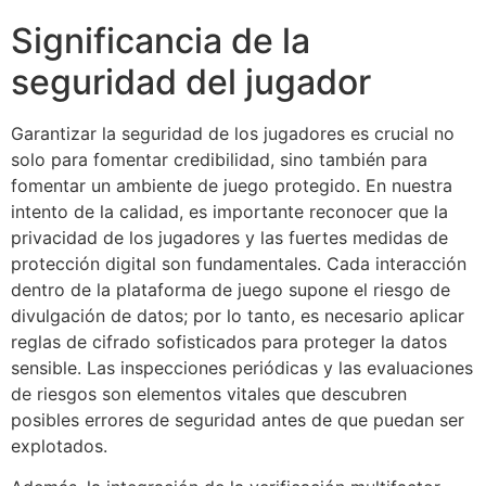
Significancia de la
seguridad del jugador
Garantizar la seguridad de los jugadores es crucial no
solo para fomentar credibilidad, sino también para
fomentar un ambiente de juego protegido. En nuestra
intento de la calidad, es importante reconocer que la
privacidad de los jugadores y las fuertes medidas de
protección digital son fundamentales. Cada interacción
dentro de la plataforma de juego supone el riesgo de
divulgación de datos; por lo tanto, es necesario aplicar
reglas de cifrado sofisticados para proteger la datos
sensible. Las inspecciones periódicas y las evaluaciones
de riesgos son elementos vitales que descubren
posibles errores de seguridad antes de que puedan ser
explotados.