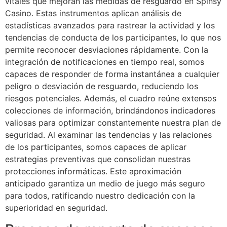
vitales que mejoran las medidas de resguardo en Spinsy
Casino. Estas instrumentos aplican análisis de
estadísticas avanzados para rastrear la actividad y los
tendencias de conducta de los participantes, lo que nos
permite reconocer desviaciones rápidamente. Con la
integración de notificaciones en tiempo real, somos
capaces de responder de forma instantánea a cualquier
peligro o desviación de resguardo, reduciendo los
riesgos potenciales. Además, el cuadro reúne extensos
colecciones de información, brindándonos indicadores
valiosas para optimizar constantemente nuestra plan de
seguridad. Al examinar las tendencias y las relaciones
de los participantes, somos capaces de aplicar
estrategias preventivas que consolidan nuestras
protecciones informáticas. Este aproximación
anticipado garantiza un medio de juego más seguro
para todos, ratificando nuestro dedicación con la
superioridad en seguridad.