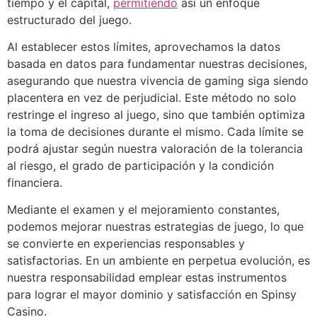
tiempo y el capital,
permitiendo
así un enfoque
estructurado del juego.
Al establecer estos límites, aprovechamos la datos
basada en datos para fundamentar nuestras decisiones,
asegurando que nuestra vivencia de gaming siga siendo
placentera en vez de perjudicial. Este método no solo
restringe el ingreso al juego, sino que también optimiza
la toma de decisiones durante el mismo. Cada límite se
podrá ajustar según nuestra valoración de la tolerancia
al riesgo, el grado de participación y la condición
financiera.
Mediante el examen y el mejoramiento constantes,
podemos mejorar nuestras estrategias de juego, lo que
se convierte en experiencias responsables y
satisfactorias. En un ambiente en perpetua evolución, es
nuestra responsabilidad emplear estas instrumentos
para lograr el mayor dominio y satisfacción en Spinsy
Casino.