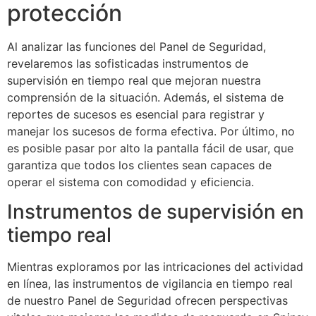
protección
Al analizar las funciones del Panel de Seguridad,
revelaremos las sofisticadas instrumentos de
supervisión en tiempo real que mejoran nuestra
comprensión de la situación. Además, el sistema de
reportes de sucesos es esencial para registrar y
manejar los sucesos de forma efectiva. Por último, no
es posible pasar por alto la pantalla fácil de usar, que
garantiza que todos los clientes sean capaces de
operar el sistema con comodidad y eficiencia.
Instrumentos de supervisión en
tiempo real
Mientras exploramos por las intricaciones del actividad
en línea, las instrumentos de vigilancia en tiempo real
de nuestro Panel de Seguridad ofrecen perspectivas