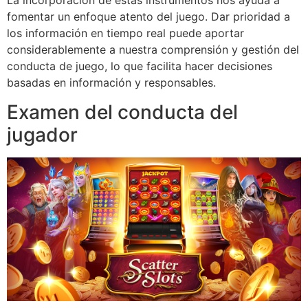
La incorporación de estas instrumentos nos ayuda a
fomentar un enfoque atento del juego. Dar prioridad a
los información en tiempo real puede aportar
considerablemente a nuestra comprensión y gestión del
conducta de juego, lo que facilita hacer decisiones
basadas en información y responsables.
Examen del conducta del
jugador