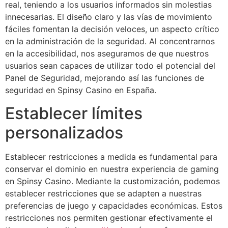
real, teniendo a los usuarios informados sin molestias
innecesarias. El diseño claro y las vías de movimiento
fáciles fomentan la decisión veloces, un aspecto crítico
en la administración de la seguridad. Al concentrarnos
en la accesibilidad, nos aseguramos de que nuestros
usuarios sean capaces de utilizar todo el potencial del
Panel de Seguridad, mejorando así las funciones de
seguridad en Spinsy Casino en España.
Establecer límites
personalizados
Establecer restricciones a medida es fundamental para
conservar el dominio en nuestra experiencia de gaming
en Spinsy Casino. Mediante la customización, podemos
establecer restricciones que se adapten a nuestras
preferencias de juego y capacidades económicas. Estos
restricciones nos permiten gestionar efectivamente el