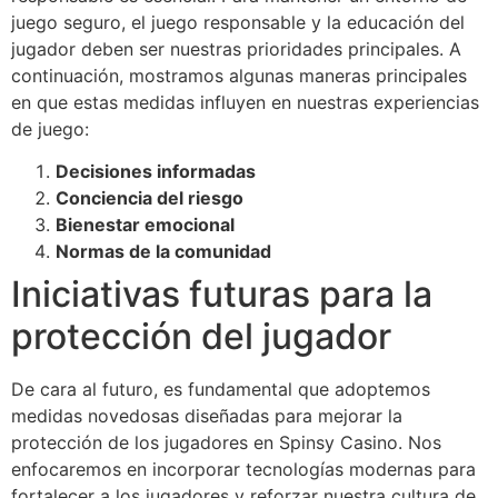
juego seguro, el juego responsable y la educación del
jugador deben ser nuestras prioridades principales. A
continuación, mostramos algunas maneras principales
en que estas medidas influyen en nuestras experiencias
de juego:
Decisiones informadas
Conciencia del riesgo
Bienestar emocional
Normas de la comunidad
Iniciativas futuras para la
protección del jugador
De cara al futuro, es fundamental que adoptemos
medidas novedosas diseñadas para mejorar la
protección de los jugadores en Spinsy Casino. Nos
enfocaremos en incorporar tecnologías modernas para
fortalecer a los jugadores y reforzar nuestra cultura de