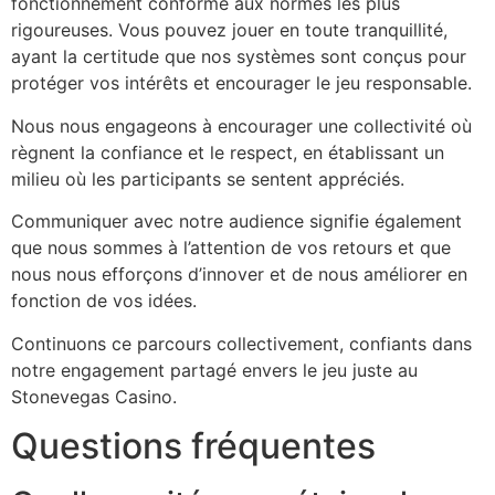
fonctionnement conforme aux normes les plus
rigoureuses. Vous pouvez jouer en toute tranquillité,
ayant la certitude que nos systèmes sont conçus pour
protéger vos intérêts et encourager le jeu responsable.
Nous nous engageons à encourager une collectivité où
règnent la confiance et le respect, en établissant un
milieu où les participants se sentent appréciés.
Communiquer avec notre audience signifie également
que nous sommes à l’attention de vos retours et que
nous nous efforçons d’innover et de nous améliorer en
fonction de vos idées.
Continuons ce parcours collectivement, confiants dans
notre engagement partagé envers le jeu juste au
Stonevegas Casino.
Questions fréquentes