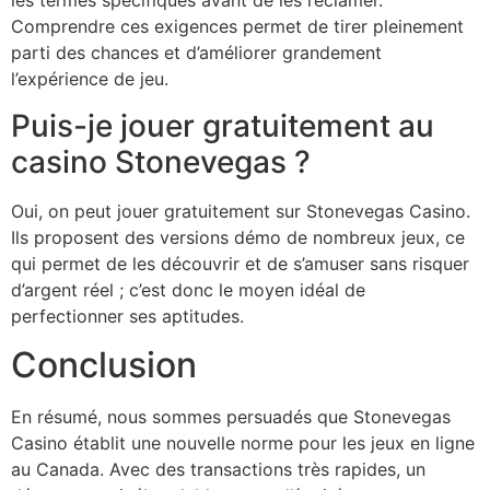
les termes spécifiques avant de les réclamer.
Comprendre ces exigences permet de tirer pleinement
parti des chances et d’améliorer grandement
l’expérience de jeu.
Puis-je jouer gratuitement au
casino Stonevegas ?
Oui, on peut jouer gratuitement sur Stonevegas Casino.
Ils proposent des versions démo de nombreux jeux, ce
qui permet de les découvrir et de s’amuser sans risquer
d’argent réel ; c’est donc le moyen idéal de
perfectionner ses aptitudes.
Conclusion
En résumé, nous sommes persuadés que Stonevegas
Casino établit une nouvelle norme pour les jeux en ligne
au Canada. Avec des transactions très rapides, un