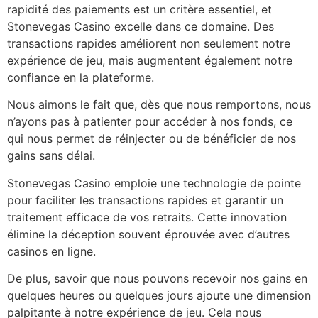
rapidité des paiements est un critère essentiel, et
Stonevegas Casino excelle dans ce domaine. Des
transactions rapides améliorent non seulement notre
expérience de jeu, mais augmentent également notre
confiance en la plateforme.
Nous aimons le fait que, dès que nous remportons, nous
n’ayons pas à patienter pour accéder à nos fonds, ce
qui nous permet de réinjecter ou de bénéficier de nos
gains sans délai.
Stonevegas Casino emploie une technologie de pointe
pour faciliter les transactions rapides et garantir un
traitement efficace de vos retraits. Cette innovation
élimine la déception souvent éprouvée avec d’autres
casinos en ligne.
De plus, savoir que nous pouvons recevoir nos gains en
quelques heures ou quelques jours ajoute une dimension
palpitante à notre expérience de jeu. Cela nous