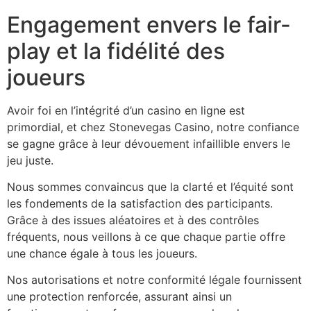
Engagement envers le fair-
play et la fidélité des
joueurs
Avoir foi en l’intégrité d’un casino en ligne est
primordial, et chez Stonevegas Casino, notre confiance
se gagne grâce à leur dévouement infaillible envers le
jeu juste.
Nous sommes convaincus que la clarté et l’équité sont
les fondements de la satisfaction des participants.
Grâce à des issues aléatoires et à des contrôles
fréquents, nous veillons à ce que chaque partie offre
une chance égale à tous les joueurs.
Nos autorisations et notre conformité légale fournissent
une protection renforcée, assurant ainsi un