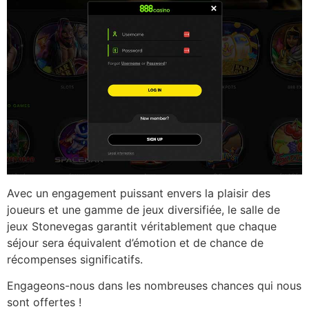
Avec un engagement puissant envers la plaisir des
joueurs et une gamme de jeux diversifiée, le salle de
jeux Stonevegas garantit véritablement que chaque
séjour sera équivalent d’émotion et de chance de
récompenses significatifs.
Engageons-nous dans les nombreuses chances qui nous
sont offertes !