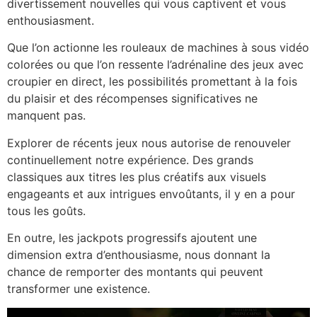
divertissement nouvelles qui vous captivent et vous
enthousiasment.
Que l’on actionne les rouleaux de machines à sous vidéo
colorées ou que l’on ressente l’adrénaline des jeux avec
croupier en direct, les possibilités promettant à la fois
du plaisir et des récompenses significatives ne
manquent pas.
Explorer de récents jeux nous autorise de renouveler
continuellement notre expérience. Des grands
classiques aux titres les plus créatifs aux visuels
engageants et aux intrigues envoûtants, il y en a pour
tous les goûts.
En outre, les jackpots progressifs ajoutent une
dimension extra d’enthousiasme, nous donnant la
chance de remporter des montants qui peuvent
transformer une existence.