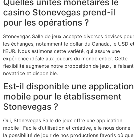
Quelles unités monétaires le
casino Stonevegas prend-il
pour les opérations ?
Stonevegas Salle de jeux accepte diverses devises pour
les échanges, notamment le dollar du Canada, le USD et
l’EUR. Nous estimons cette variété, qui assure une
expérience idéale aux joueurs du monde entier. Cette
flexibilité augmente notre proposition de jeux, la faisant
novatrice et disponible.
Est-il disponible une application
mobile pour le établissement
Stonevegas ?
Oui, Stonevegas Salle de jeux offre une application
mobile ! Facile d’utilisation et créative, elle nous donne
la possibilité de jouir de nos productions favoris où que