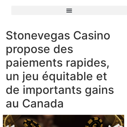
Stonevegas Casino
propose des
paiements rapides,
un jeu équitable et
de importants gains
au Canada