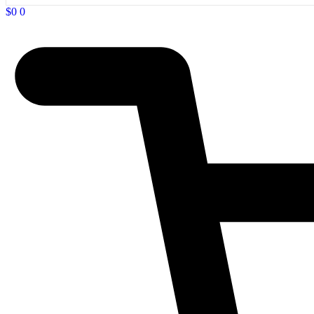
$
0
0