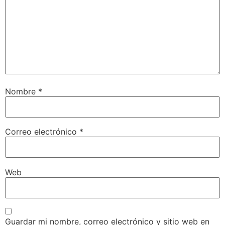
Nombre
*
Correo electrónico
*
Web
Guardar mi nombre, correo electrónico y sitio web en