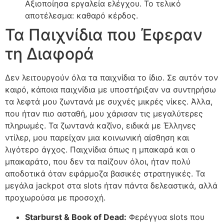
Αξιοποίησα εργαλεία ελέγχου. Το τελικό
αποτέλεσμα: καθαρό κέρδος.
Τα Παιχνίδια που Έφεραν
τη Διαφορά
Δεν λειτουργούν όλα τα παιχνίδια το ίδιο. Σε αυτόν τον
καιρό, κάποια παιχνίδια με υποστήριξαν να συντηρήσω
τα λεφτά μου ζωντανά με συχνές μικρές νίκες. Άλλα,
που ήταν πιο ασταθή, μου χάρισαν τις μεγαλύτερες
πληρωμές. Τα ζωντανά καζίνο, ειδικά με Έλληνες
ντίλερ, μου παρείχαν μια κοινωνική αίσθηση και
λιγότερο άγχος. Παιχνίδια όπως η μπακαρά και ο
μπακαράτο, που δεν τα παίζουν όλοι, ήταν πολύ
αποδοτικά όταν εφάρμοζα βασικές στρατηγικές. Τα
μεγάλα jackpot στα slots ήταν πάντα δελεαστικά, αλλά
προχωρούσα με προσοχή.
Starburst & Book of Dead:
Φερέγγυα slots που