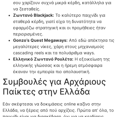
σου χαρίζουν συχνά μικρά κέρδη, κατάλληλα για
να ζεσταθείς.
Ζωντανό Blackjack:
Το καλύτερο παιχνίδι για
σταθερά κέρδη, γιατί είχα τη δυνατότητα να
εφαρμόζω στρατηγική και οι προμήθειες ήταν
περιορισμένες.
Gonzo’s Quest Megaways:
Από εδώ απέκτησα τις
μεγαλύτερες νίκες, χάρη στους μηχανισμούς
cascading reels και τα πολυάριθμα ways.
Ελληνικό Ζωντανό Ρουλέτα:
Η εξοικείωση της
ελληνικής γλώσσας και η ήρεμη ατμόσφαιρα
έκαναν την εμπειρία πιο απολαυστική.
Συμβουλές για Αρχάριους
Παίκτες στην Ελλάδα
Εάν σκέφτεσαι να δοκιμάσεις online καζίνο στην
Ελλάδα, να ξέρεις από πού αρχίζεις. Πρώτα απ’ όλα, το
παιχνίδι είναι για διασκέδαση, όχι για να κερδίσεις