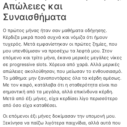
Απώλειες και
Συναισθήματα
Ο πρώτος μήνας ήταν σαν μαθήματα οδήγησης.
Κέρδιζα μικρά ποσά συχνά και νόμιζα ότι ήμουν
τυχερός. Μετά εμφανίστηκαν οι πρώτες ζημίες, που
μου υπενθύμισαν να προσέχω τα λεφτά μου. Στον
επόμενο και τρίτο μήνα, έκανα μερικές μεγάλες νίκες
σε progressive slots. Χόρευα από χαρά. Αλλά μερικές
απώλειες ακολούθησαν, που μείωσαν το ενθουσιασμό.
Το μάθημα: μην ξαναποντάρεις όλα τα κέρδη αμέσως.
Με τον καιρό, κατάλαβα ότι η σταθερότητα είναι πιο
σημαντική από τα μεγάλα, αλλά επικίνδυνα κέρδη.
Μετά από έξι μήνες, είχα κερδίσει λίγο περισσότερο
από όσο είχα καταθέσει.
Οι επόμενοι έξι μήνες δοκίμασαν την υπομονή μου.
Ξεκίνησα να παίζω λιγότερα παιχνίδια, αλλά αυτά που