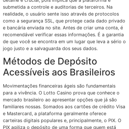
submetida a controle e auditorias de terceiros. Na
realidade, o usuário sente isso através de protocolos
como a segurança SSL, que protege cada dado privado
e bancária enviada no site. Antes de criar uma conta, é
recomendável verificar essas informações. É a garantia
de que você se encontra em um lugar que leva a sério o
jogo justo e a salvaguarda dos seus dados.
Métodos de Depósito
Acessíveis aos Brasileiros
Movimentações financeiras ágeis são fundamentais
para a vivência. O Lotto Casino prova que conhece o
mercado brasileiro ao apresentar opções que já são
familiares nossas. Somados aos cartões de crédito Visa
e Mastercard, a plataforma geralmente oferece
carteiras digitais populares e, principalmente, o PIX. O
PIX agiliza o depósito de uma forma que quem está