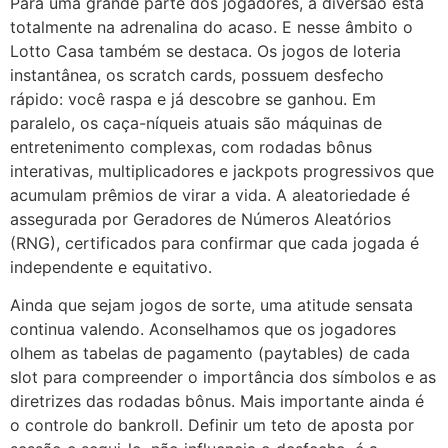
Para uma grande parte dos jogadores, a diversão está
totalmente na adrenalina do acaso. E nesse âmbito o
Lotto Casa também se destaca. Os jogos de loteria
instantânea, os scratch cards, possuem desfecho
rápido: você raspa e já descobre se ganhou. Em
paralelo, os caça-níqueis atuais são máquinas de
entretenimento complexas, com rodadas bônus
interativas, multiplicadores e jackpots progressivos que
acumulam prêmios de virar a vida. A aleatoriedade é
assegurada por Geradores de Números Aleatórios
(RNG), certificados para confirmar que cada jogada é
independente e equitativo.
Ainda que sejam jogos de sorte, uma atitude sensata
continua valendo. Aconselhamos que os jogadores
olhem as tabelas de pagamento (paytables) de cada
slot para compreender o importância dos símbolos e as
diretrizes das rodadas bônus. Mais importante ainda é
o controle do bankroll. Definir um teto de aposta por