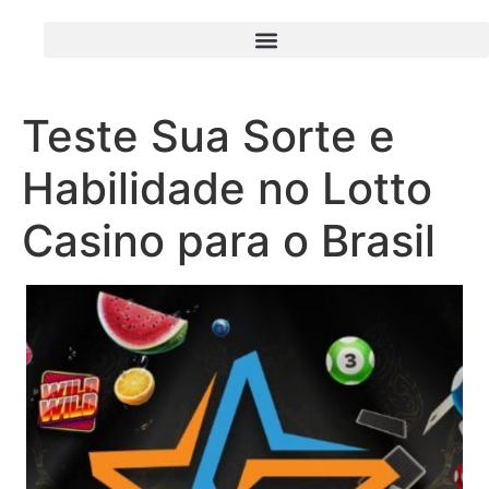
Teste Sua Sorte e
Habilidade no Lotto
Casino para o Brasil