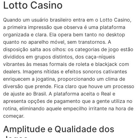
Lotto Casino
Quando um usuário brasileiro entra em o Lotto Casino,
a primeira impressão que observa é uma plataforma
organizada e clara. Ela opera bem tanto no desktop
quanto no aparelho móvel, sem transtornos. A
disposição salta aos olhos: os categorias de jogo estão
divididos em grupos distintos, dos caça-níqueis
vibrantes às mesas formais de roleta e blackjack com
dealers. Imagens nítidas e efeitos sonoros cativantes
enriquecem a jogatina, proporcionando um clima de
diversão que prende. Fica claro que houve um processo
de ajuste ao Brasil. A plataforma aceita o Real e
apresenta opções de pagamento que a gente utiliza no
rotina, eliminando aquele empecilho irritante na hora de
começar.
Amplitude e Qualidade dos