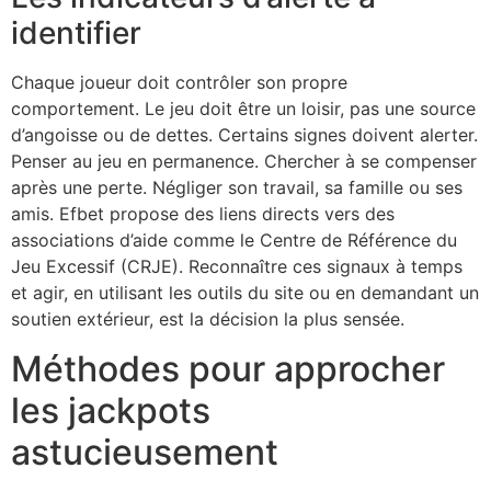
identifier
Chaque joueur doit contrôler son propre
comportement. Le jeu doit être un loisir, pas une source
d’angoisse ou de dettes. Certains signes doivent alerter.
Penser au jeu en permanence. Chercher à se compenser
après une perte. Négliger son travail, sa famille ou ses
amis. Efbet propose des liens directs vers des
associations d’aide comme le Centre de Référence du
Jeu Excessif (CRJE). Reconnaître ces signaux à temps
et agir, en utilisant les outils du site ou en demandant un
soutien extérieur, est la décision la plus sensée.
Méthodes pour approcher
les jackpots
astucieusement