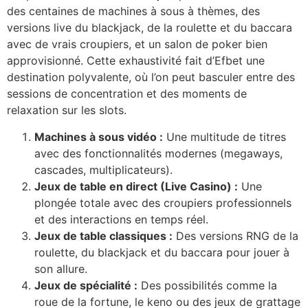
des centaines de machines à sous à thèmes, des
versions live du blackjack, de la roulette et du baccara
avec de vrais croupiers, et un salon de poker bien
approvisionné. Cette exhaustivité fait d’Efbet une
destination polyvalente, où l’on peut basculer entre des
sessions de concentration et des moments de
relaxation sur les slots.
Machines à sous vidéo :
Une multitude de titres
avec des fonctionnalités modernes (megaways,
cascades, multiplicateurs).
Jeux de table en direct (Live Casino) :
Une
plongée totale avec des croupiers professionnels
et des interactions en temps réel.
Jeux de table classiques :
Des versions RNG de la
roulette, du blackjack et du baccara pour jouer à
son allure.
Jeux de spécialité :
Des possibilités comme la
roue de la fortune, le keno ou des jeux de grattage