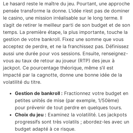
Le hasard reste le maître du jeu. Pourtant, une approche
pensée transforme la donne. L’idée n’est pas de dominer
le casino, une mission irréalisable sur le long terme. Il
s’agit de retirer le meilleur parti de son budget et de son
temps. La première étape, la plus importante, touche la
gestion de votre bankroll. Fixez une somme que vous
acceptez de perdre, et ne la franchissez pas. Définissez
aussi une durée pour vos sessions. Ensuite, renseignez-
vous au taux de retour au joueur (RTP) des jeux à
jackpot. Ce pourcentage théorique, même s’il est
impacté par la cagnotte, donne une bonne idée de la
volatilité du titre.
Gestion de bankroll :
Fractionnez votre budget en
petites unités de mise (par exemple, 1/50ème)
pour prévenir de tout perdre en quelques tours.
Choix du jeu :
Examinez la volatilité. Les jackpots
progressifs sont très volatils ; abordez-les avec un
budget adapté à ce risque.