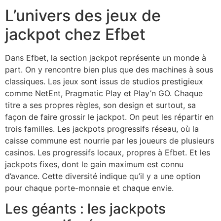
L’univers des jeux de
jackpot chez Efbet
Dans Efbet, la section jackpot représente un monde à
part. On y rencontre bien plus que des machines à sous
classiques. Les jeux sont issus de studios prestigieux
comme NetEnt, Pragmatic Play et Play’n GO. Chaque
titre a ses propres règles, son design et surtout, sa
façon de faire grossir le jackpot. On peut les répartir en
trois familles. Les jackpots progressifs réseau, où la
caisse commune est nourrie par les joueurs de plusieurs
casinos. Les progressifs locaux, propres à Efbet. Et les
jackpots fixes, dont le gain maximum est connu
d’avance. Cette diversité indique qu’il y a une option
pour chaque porte-monnaie et chaque envie.
Les géants : les jackpots