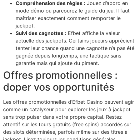
Compréhension des règles :
Jouez d’abord en
mode démo ou parcourez le guide du jeu. Il faut
maîtriser exactement comment remporter le
jackpot.
Suivi des cagnottes :
Efbet affiche la valeur
actuelle des jackpots. Certains joueurs apprécient
tenter leur chance quand une cagnotte n’a pas été
gagnée depuis longtemps, une tactique sans
garantie mais qui ajoute du piment.
Offres promotionnelles :
doper vos opportunités
Les offres promotionnelles d’Efbet Casino peuvent agir
comme un catalyseur pour explorer les jeux à jackpot
sans trop puiser dans votre propre capital. Restez
attentif sur les tours gratuits (free spins) accordés sur
des slots déterminées, parfois même sur des titres à
jackpot. Lisez toujours les conditions générales