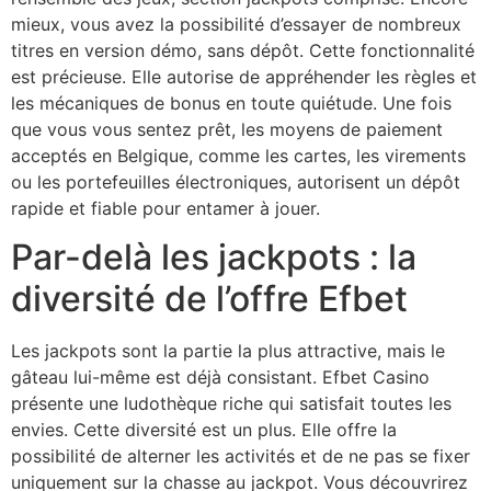
mieux, vous avez la possibilité d’essayer de nombreux
titres en version démo, sans dépôt. Cette fonctionnalité
est précieuse. Elle autorise de appréhender les règles et
les mécaniques de bonus en toute quiétude. Une fois
que vous vous sentez prêt, les moyens de paiement
acceptés en Belgique, comme les cartes, les virements
ou les portefeuilles électroniques, autorisent un dépôt
rapide et fiable pour entamer à jouer.
Par-delà les jackpots : la
diversité de l’offre Efbet
Les jackpots sont la partie la plus attractive, mais le
gâteau lui-même est déjà consistant. Efbet Casino
présente une ludothèque riche qui satisfait toutes les
envies. Cette diversité est un plus. Elle offre la
possibilité de alterner les activités et de ne pas se fixer
uniquement sur la chasse au jackpot. Vous découvrirez