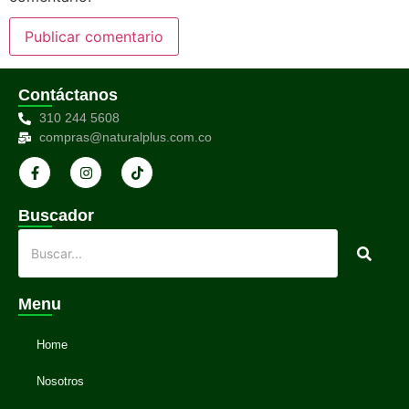
Contáctanos
310 244 5608
compras@naturalplus.com.co
Buscador
Menu
Home
Nosotros