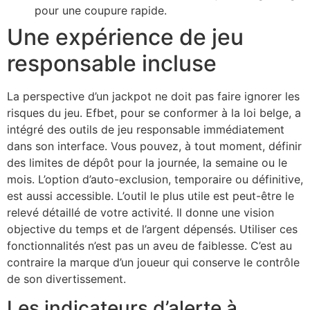
pour une coupure rapide.
Une expérience de jeu
responsable incluse
La perspective d’un jackpot ne doit pas faire ignorer les
risques du jeu. Efbet, pour se conformer à la loi belge, a
intégré des outils de jeu responsable immédiatement
dans son interface. Vous pouvez, à tout moment, définir
des limites de dépôt pour la journée, la semaine ou le
mois. L’option d’auto-exclusion, temporaire ou définitive,
est aussi accessible. L’outil le plus utile est peut-être le
relevé détaillé de votre activité. Il donne une vision
objective du temps et de l’argent dépensés. Utiliser ces
fonctionnalités n’est pas un aveu de faiblesse. C’est au
contraire la marque d’un joueur qui conserve le contrôle
de son divertissement.
Les indicateurs d’alerte à