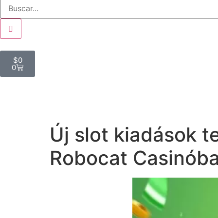
$
0
0
Új slot kiadások 
Robocat Casinób