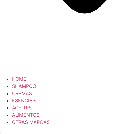
HOME
SHAMPOO
CREMAS
ESENCIAS
ACEITES
ALIMENTOS
OTRAS MARCAS