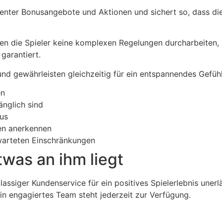
renter Bonusangebote und Aktionen und sichert so, dass di
n die Spieler keine komplexen Regelungen durcharbeiten, u
garantiert.
und gewährleisten gleichzeitig für ein entspannendes Gefühl
en
nglich sind
us
len anerkennen
warteten Einschränkungen
was an ihm liegt
assiger Kundenservice für ein positives Spielerlebnis unerläs
Ein engagiertes Team steht jederzeit zur Verfügung.