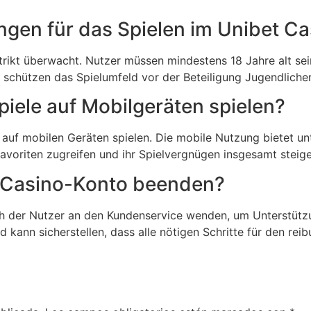
ngen für das Spielen im Unibet Ca
trikt überwacht. Nutzer müssen mindestens 18 Jahre alt sei
 schützen das Spielumfeld vor der Beteiligung Jugendliche
iele auf Mobilgeräten spielen?
auf mobilen Geräten spielen. Die mobile Nutzung bietet un
 Favoriten zugreifen und ihr Spielvergnügen insgesamt steig
t Casino-Konto beenden?
ich der Nutzer an den Kundenservice wenden, um Unterstütz
d kann sicherstellen, dass alle nötigen Schritte für den r