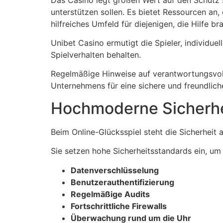
unterstützen sollen. Es bietet Ressourcen an
hilfreiches Umfeld für diejenigen, die Hilfe br
Unibet Casino ermutigt die Spieler, individuel
Spielverhalten behalten.
Regelmäßige Hinweise auf verantwortungsvolle
Unternehmens für eine sichere und freundlic
Hochmoderne Sicher
Beim Online-Glücksspiel steht die Sicherheit a
Sie setzen hohe Sicherheitsstandards ein, um 
Datenverschlüsselung
Benutzerauthentifizierung
Regelmäßige Audits
Fortschrittliche Firewalls
Überwachung rund um die Uhr