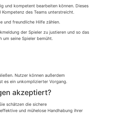
gig und kompetent bearbeiten können. Dieses
nd Kompetenz des Teams unterstreicht.
 und freundliche Hilfe zählen.
kmeldung der Spieler zu justieren und so das
h um seine Spieler bemüht.
chließen. Nutzer können außerdem
t es ein unkomplizierter Vorgang.
en akzeptiert?
ie schätzen die sichere
e effektive und mühelose Handhabung ihrer