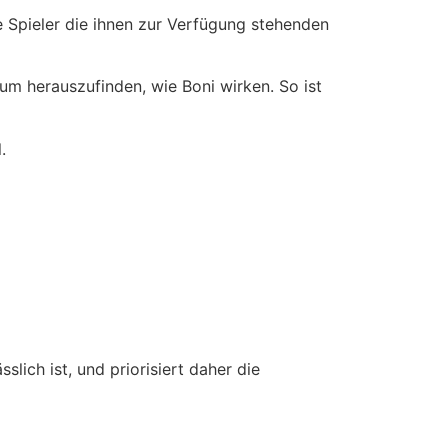
e Spieler die ihnen zur Verfügung stehenden
m herauszufinden, wie Boni wirken. So ist
.
slich ist, und priorisiert daher die