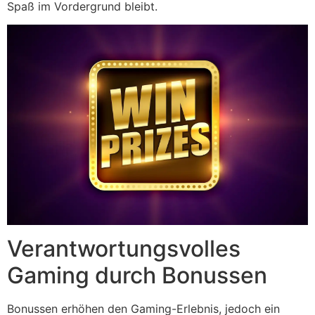
Spaß im Vordergrund bleibt.
Verantwortungsvolles
Gaming durch Bonussen
Bonussen erhöhen den Gaming-Erlebnis, jedoch ein