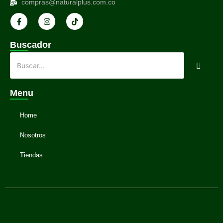
compras@naturalplus.com.co
Buscador
Menu
Home
Nosotros
Tiendas