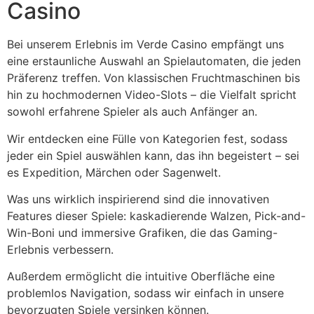
Casino
Bei unserem Erlebnis im Verde Casino empfängt uns
eine erstaunliche Auswahl an Spielautomaten, die jeden
Präferenz treffen. Von klassischen Fruchtmaschinen bis
hin zu hochmodernen Video-Slots – die Vielfalt spricht
sowohl erfahrene Spieler als auch Anfänger an.
Wir entdecken eine Fülle von Kategorien fest, sodass
jeder ein Spiel auswählen kann, das ihn begeistert – sei
es Expedition, Märchen oder Sagenwelt.
Was uns wirklich inspirierend sind die innovativen
Features dieser Spiele: kaskadierende Walzen, Pick-and-
Win-Boni und immersive Grafiken, die das Gaming-
Erlebnis verbessern.
Außerdem ermöglicht die intuitive Oberfläche eine
problemlos Navigation, sodass wir einfach in unsere
bevorzugten Spiele versinken können.