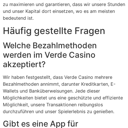
zu maximieren und garantieren, dass wir unsere Stunden
und unser Kapital dort einsetzen, wo es am meisten
bedeutend ist.
Häufig gestellte Fragen
Welche Bezahlmethoden
werden im Verde Casino
akzeptiert?
Wir haben festgestellt, dass Verde Casino mehrere
Bezahlmethoden annimmt, darunter Kreditkarten, E-
Wallets und Banküberweisungen. Jede dieser
Möglichkeiten bietet uns eine geschützte und effiziente
Möglichkeit, unsere Transaktionen reibungslos
durchzuführen und unser Spielerlebnis zu genießen.
Gibt es eine App für