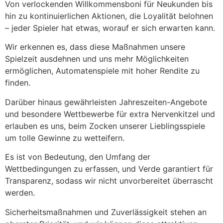
Von verlockenden Willkommensboni für Neukunden bis
hin zu kontinuierlichen Aktionen, die Loyalität belohnen
– jeder Spieler hat etwas, worauf er sich erwarten kann.
Wir erkennen es, dass diese Maßnahmen unsere
Spielzeit ausdehnen und uns mehr Möglichkeiten
ermöglichen, Automatenspiele mit hoher Rendite zu
finden.
Darüber hinaus gewährleisten Jahreszeiten-Angebote
und besondere Wettbewerbe für extra Nervenkitzel und
erlauben es uns, beim Zocken unserer Lieblingsspiele
um tolle Gewinne zu wetteifern.
Es ist von Bedeutung, den Umfang der
Wettbedingungen zu erfassen, und Verde garantiert für
Transparenz, sodass wir nicht unvorbereitet überrascht
werden.
Sicherheitsmaßnahmen und Zuverlässigkeit stehen an