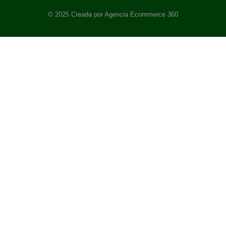
© 2025 Creada por Agencia Ecommerce 360