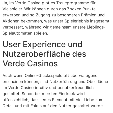
Ja, im Verde Casino gibt es Treueprogramme für
Vielspieler. Wir können durch das Zocken Punkte
erwerben und so Zugang zu besonderen Prämien und
Aktionen bekommen, was unser Spielerlebnis insgesamt
verbessert, während wir gemeinsam unsere Lieblings-
Spielautomaten spielen.
User Experience und
Nutzeroberfläche des
Verde Casinos
Auch wenn Online-Glücksspiele oft überwältigend
erscheinen können, sind Nutzerführung und Oberfläche
im Verde Casino intuitiv und benutzerfreundlich
gestaltet. Schon beim ersten Eindruck wird
offensichtlich, dass jedes Element mit viel Liebe zum
Detail und mit Fokus auf den Nutzer gestaltet wurde.