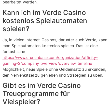
bearbeitet werden.
Kann ich im Verde Casino
kostenlos Spielautomaten
spielen?
Ja, in vielen Internet-Casinos, darunter auch Verde, kann
man Spielautomaten kostenlos spielen. Das ist eine
fantastische
https://www.crunchbase.com/organization/affinity-
gaming-3/company_overview/overview_timeline
Möglichkeit, neue Spiele ohne Geldeinsatz zu erkunden,
den Nervenkitzel zu genießen und Strategien zu üben.
Gibt es im Verde Casino
Treueprogramme für
Vielspieler?