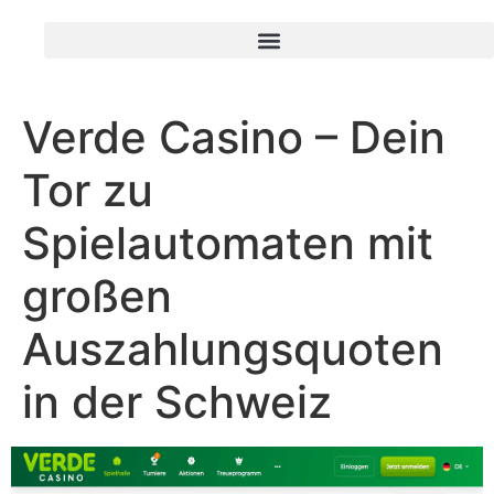
Verde Casino – Dein
Tor zu
Spielautomaten mit
großen
Auszahlungsquoten
in der Schweiz