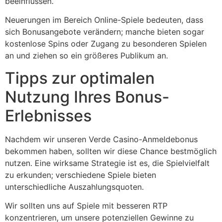
beeinflussen.
Neuerungen im Bereich Online-Spiele bedeuten, dass
sich Bonusangebote verändern; manche bieten sogar
kostenlose Spins oder Zugang zu besonderen Spielen
an und ziehen so ein größeres Publikum an.
Tipps zur optimalen
Nutzung Ihres Bonus-
Erlebnisses
Nachdem wir unseren Verde Casino-Anmeldebonus
bekommen haben, sollten wir diese Chance bestmöglich
nutzen. Eine wirksame Strategie ist es, die Spielvielfalt
zu erkunden; verschiedene Spiele bieten
unterschiedliche Auszahlungsquoten.
Wir sollten uns auf Spiele mit besseren RTP
konzentrieren, um unsere potenziellen Gewinne zu