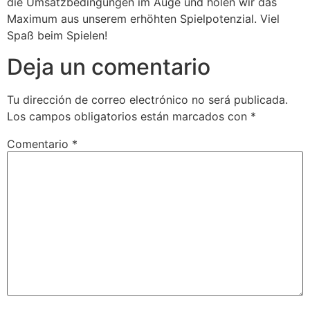
die Umsatzbedingungen im Auge und holen wir das
Maximum aus unserem erhöhten Spielpotenzial. Viel
Spaß beim Spielen!
Deja un comentario
Tu dirección de correo electrónico no será publicada.
Los campos obligatorios están marcados con
*
Comentario
*