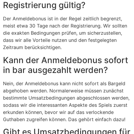
Registrierung gültig?
Der Anmeldebonus ist in der Regel zeitlich begrenzt,
meist etwa 30 Tage nach der Registrierung. Wir sollten
die exakten Bedingungen prüfen, um sicherzustellen,
dass wir alle Vorteile nutzen und den festgelegten
Zeitraum berücksichtigen.
Kann der Anmeldebonus sofort
in bar ausgezahlt werden?
Nein, der Anmeldebonus kann nicht sofort als Bargeld
abgehoben werden. Normalerweise müssen zunächst
bestimmte Umsatzbedingungen abgeschlossen werden,
sodass wir die interessanten Aspekte des Spiels zuerst
erkunden können, bevor wir auf das verlockende
Guthaben zugreifen können. Das gehört einfach dazu!
Gibt es Umsatzbedingungen für