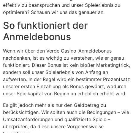
effektiv zu beanspruchen und unser Spielerlebnis zu
optimieren? Schauen wir uns das genauer an.
So funktioniert der
Anmeldebonus
Wenn wir über den Verde Casino-Anmeldebonus
nachdenken, ist es wichtig zu verstehen, wie er genau
funktioniert. Dieser Bonus ist kein bloßer Marketingtrick,
sondern soll unser Spielerlebnis von Anfang an
aufwerten. In der Regel wird ein bestimmter Prozentsatz
unserer ersten Einzahlung als Bonus gewährt, wodurch
unser Spielkapital von Beginn an erheblich erhöht wird.
Es gilt jedoch mehr als nur den Geldbetrag zu
berücksichtigen. Wir sollten auch die Bedingungen – wie
Umsatzanforderungen und qualifizierte Spiele –
überprüfen, da diese unsere Vorgehensweise