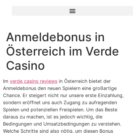
Anmeldebonus in
Österreich im Verde
Casino
Im
verde casino reviews
in Österreich bietet der
Anmeldebonus den neuen Spielern eine großartige
Chance. Er steigert nicht nur unsere erste Einzahlung,
sondern eröffnet uns auch Zugang zu aufregenden
Spielen und potenziellen Freispielen. Um das Beste
daraus zu machen, ist es jedoch wichtig, die
Bedingungen und Umsatzbedingungen zu verstehen.
Welche Schritte sind also nötig, um diesen Bonus