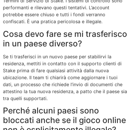
Termini di Servizio di Stake. I sistemi di controllo sono
performanti e rilevano questi tentativi. L’account
potrebbe essere chiuso e tutti i fondi verranno
confiscati. È una pratica pericolosa e illegale.
Cosa devo fare se mi trasferisco
in un paese diverso?
Se ti trasferisci in un nuovo paese per stabilirvi la
residenza, mettiti in contatto con il supporto clienti di
Stake prima di fare qualsiasi attività dalla nuova
ubicazione. Il team ti chiarirà come aggiornare i tuoi
dati, un processo che richiede l’invio di documenti che
attestino la tua nuova residenza, a patto che il paese sia
tra quelli supportati.
Perché alcuni paesi sono
bloccati anche se il gioco online
non è esplicitamente illegale?