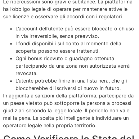
Le ripercussioni sono gravi e subitanee. La piattaforma
ha l’obbligo legale di operare per mantenere attive le
sue licenze e osservare gli accordi con i regolatori.
L’account dell’utente può essere bloccato o chiuso
in via irreversibile, senza preavviso.
I fondi disponibili sul conto al momento della
scoperta possono essere trattenuti.
Ogni bonus ricevuto o guadagno ottenuta
partecipando da una zona non autorizzata verrà
revocata.
L’utente potrebbe finire in una lista nera, che gli
bloccherebbe di iscriversi di nuovo in futuro.
In aggiunta a sanzioni della piattaforma, partecipare da
un paese vietato può sottoporre la persona a processi
giudiziari secondo la legge locale. Il pericolo non vale
mai la pena. La scelta più intelligente è individuare un
operatore legale nella propria territorio.