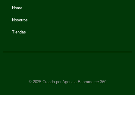
Home
Nosotros
Tiendas
© 2025 Creada por Agencia Ecommerce 360