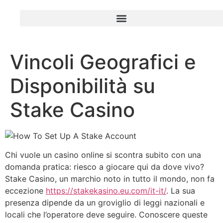
Vincoli Geografici e
Disponibilità su
Stake Casino
Chi vuole un casino online si scontra subito con una
domanda pratica: riesco a giocare qui da dove vivo?
Stake Casino, un marchio noto in tutto il mondo, non fa
eccezione
https://stakekasino.eu.com/it-it/
. La sua
presenza dipende da un groviglio di leggi nazionali e
locali che l’operatore deve seguire. Conoscere queste