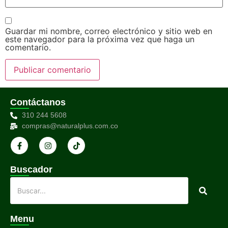
Guardar mi nombre, correo electrónico y sitio web en
este navegador para la próxima vez que haga un
comentario.
Contáctanos
310 244 5608
compras@naturalplus.com.co
Buscador
Menu