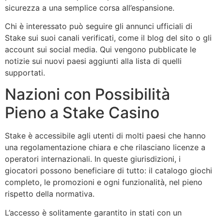
sicurezza a una semplice corsa all’espansione.
Chi è interessato può seguire gli annunci ufficiali di
Stake sui suoi canali verificati, come il blog del sito o gli
account sui social media. Qui vengono pubblicate le
notizie sui nuovi paesi aggiunti alla lista di quelli
supportati.
Nazioni con Possibilità
Pieno a Stake Casino
Stake è accessibile agli utenti di molti paesi che hanno
una regolamentazione chiara e che rilasciano licenze a
operatori internazionali. In queste giurisdizioni, i
giocatori possono beneficiare di tutto: il catalogo giochi
completo, le promozioni e ogni funzionalità, nel pieno
rispetto della normativa.
L’accesso è solitamente garantito in stati con un