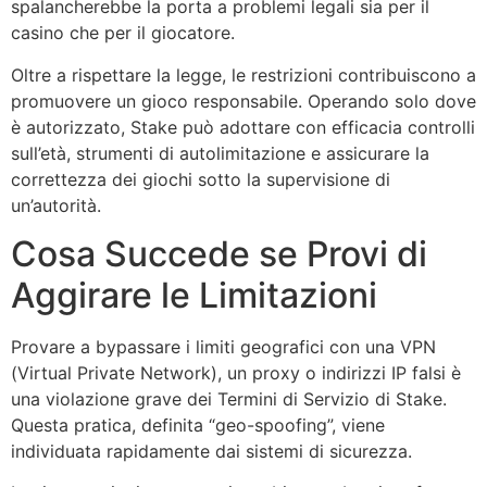
spalancherebbe la porta a problemi legali sia per il
casino che per il giocatore.
Oltre a rispettare la legge, le restrizioni contribuiscono a
promuovere un gioco responsabile. Operando solo dove
è autorizzato, Stake può adottare con efficacia controlli
sull’età, strumenti di autolimitazione e assicurare la
correttezza dei giochi sotto la supervisione di
un’autorità.
Cosa Succede se Provi di
Aggirare le Limitazioni
Provare a bypassare i limiti geografici con una VPN
(Virtual Private Network), un proxy o indirizzi IP falsi è
una violazione grave dei Termini di Servizio di Stake.
Questa pratica, definita “geo-spoofing”, viene
individuata rapidamente dai sistemi di sicurezza.