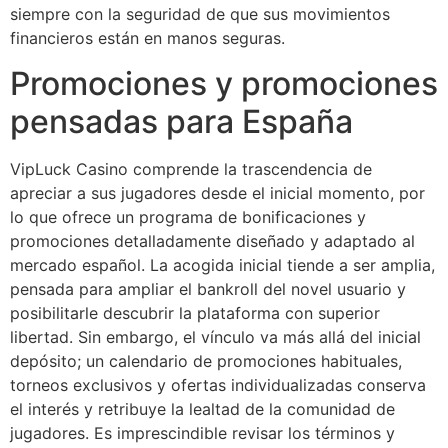
siempre con la seguridad de que sus movimientos
financieros están en manos seguras.
Promociones y promociones
pensadas para España
VipLuck Casino comprende la trascendencia de
apreciar a sus jugadores desde el inicial momento, por
lo que ofrece un programa de bonificaciones y
promociones detalladamente diseñado y adaptado al
mercado español. La acogida inicial tiende a ser amplia,
pensada para ampliar el bankroll del novel usuario y
posibilitarle descubrir la plataforma con superior
libertad. Sin embargo, el vínculo va más allá del inicial
depósito; un calendario de promociones habituales,
torneos exclusivos y ofertas individualizadas conserva
el interés y retribuye la lealtad de la comunidad de
jugadores. Es imprescindible revisar los términos y