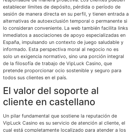
establecer límites de depósito, pérdida o período de
sesión de manera directa en su perfil, y tienen entrada a
alternativas de autoexclusión temporal o permanente si
lo consideran conveniente. La web también facilita links
inmediatos a asociaciones de apoyo especializadas en
España, impulsando un contexto de juego saludable y
informado. Esta perspectiva moral al negocio no es
solo un exigencia normativo, sino una porción integral
de la filosofía de trabajo de VipLuck Casino, que
pretende proporcionar ocio sostenible y seguro para
todos sus clientes en el país.
El valor del soporte al
cliente en castellano
Un pilar fundamental que sostiene la reputación de
VipLuck Casino es su servicio de atención al cliente, el
cual está completamente localizado para atender a los