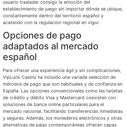
usuario trasladar consigo la emoción del
establecimiento de juego sin importar dónde se ubique,
constantemente dentro del territorio español y
acatando con la regulación regional en vigor.
Opciones de pago
adaptados al mercado
español
Para ofrecer una experiencia ágil y sin complicaciones,
VipLuck Casino ha incluido una variada selección de
métodos de pago que son habituales y de confianza en
España. Las opciones convencionales como las tarjetas
de crédito y débito Visa y Mastercard coexisten con
soluciones de banca online particulares para el
mercado nacional, facilitando transferencias inmediatas
y seguras. Además, los monederos electrónicos y otras
alternativas de pago contemporáneas ofrecen capas