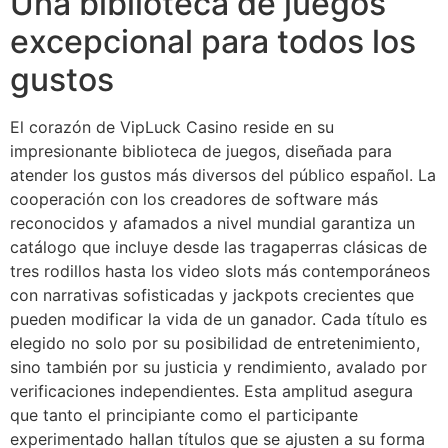
Una biblioteca de juegos
excepcional para todos los
gustos
El corazón de VipLuck Casino reside en su
impresionante biblioteca de juegos, diseñada para
atender los gustos más diversos del público español. La
cooperación con los creadores de software más
reconocidos y afamados a nivel mundial garantiza un
catálogo que incluye desde las tragaperras clásicas de
tres rodillos hasta los video slots más contemporáneos
con narrativas sofisticadas y jackpots crecientes que
pueden modificar la vida de un ganador. Cada título es
elegido no solo por su posibilidad de entretenimiento,
sino también por su justicia y rendimiento, avalado por
verificaciones independientes. Esta amplitud asegura
que tanto el principiante como el participante
experimentado hallan títulos que se ajusten a su forma