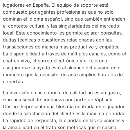
jugadores en España. El equipo de soporte está
compuesto por agentes profesionales que no solo
dominan el idioma español, sino que también entienden
el contexto cultural y las singularidades del mercado
local. Este conocimiento les permite aclarar consultas,
dudas técnicas o cuestiones relacionadas con las
transacciones de manera más productiva y empática.
La disponibilidad a través de múltiples canales, como el
chat en vivo, el correo electrónico y el teléfono,
asegura que la ayuda esté al alcance del usuario en el
momento que la necesite, durante amplios horarios de
cobertura.
La inversión en un soporte de calidad no es un gasto,
sino una señal de confianza por parte de VipLuck
Casino. Representa una filosofía centrada en el jugador,
donde la satisfacción del cliente es la máxima prioridad.
La rapidez de respuesta, la claridad en las soluciones y
la amabilidad en el trato son métricas que el casino