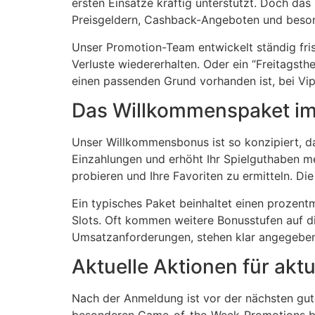
ersten Einsätze kräftig unterstützt. Doch das 
Preisgeldern, Cashback-Angeboten und besonde
Unser Promotion-Team entwickelt ständig fris
Verluste wiedererhalten. Oder ein “Freitagsth
einen passenden Grund vorhanden ist, bei Vi
Das Willkommenspaket im 
Unser Willkommensbonus ist so konzipiert, da
Einzahlungen und erhöht Ihr Spielguthaben me
probieren und Ihre Favoriten zu ermitteln. Di
Ein typisches Paket beinhaltet einen prozent
Slots. Oft kommen weitere Bonusstufen auf die
Umsatzanforderungen, stehen klar angegeben
Aktuelle Aktionen für aktu
Nach der Anmeldung ist vor der nächsten gut
besonderen Game-of-the-Week-Promotions bei