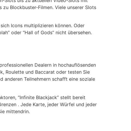
-Slots bis zu aktuellen Video-Slots mit
zu Blockbuster-Filmen. Viele unserer Slots
sich Icons multiplizieren können. Oder
lah” oder “Hall of Gods” nicht übersehen.
 professionellen Dealern in hochauflösenden
ck, Roulette und Baccarat oder testen Sie
 anderen Teilnehmern schafft eine soziale
toren, “Infinite Blackjack” stellt bereit
renzen . Jede Karte, jeder Würfel und jeder
ie mittendrin.