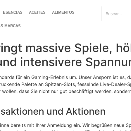
ESENCIAS
ACEITES
ALIMENTOS
AS MARCAS
ingt massive Spiele, h
nd intensivere Spannun
andards für ein Gaming-Erlebnis um. Unser Ansporn ist es,
uckende Palette an Spitzen-Slots, fesselnde Live-Dealer-Sp
 wollen, dass Sie nicht nur gut beschäftigt werden, sonder
saktionen und Aktionen
nne bereits mit Ihrer Anmeldung ein. Wir begrüßen neue Sp