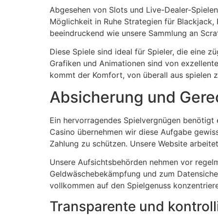
Abgesehen von Slots und Live-Dealer-Spielen 
Möglichkeit in Ruhe Strategien für Blackjack
beeindruckend wie unsere Sammlung an Scrat
Diese Spiele sind ideal für Spieler, die eine
Grafiken und Animationen sind von exzellente
kommt der Komfort, von überall aus spielen 
Absicherung und Gerec
Ein hervorragendes Spielvergnügen benötigt e
Casino übernehmen wir diese Aufgabe gewiss
Zahlung zu schützen. Unsere Website arbeitet u
Unsere Aufsichtsbehörden nehmen vor regelmä
Geldwäschebekämpfung und zum Datensicherhei
vollkommen auf den Spielgenuss konzentriere
Transparente und kontroll