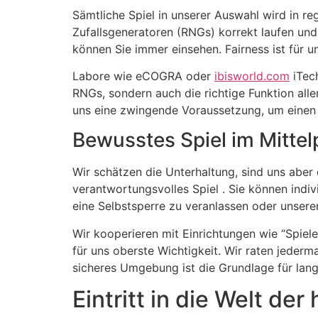
Sämtliche Spiel in unserer Auswahl wird in r
Zufallsgeneratoren (RNGs) korrekt laufen und
können Sie immer einsehen. Fairness ist für u
Labore wie eCOGRA oder
ibisworld.com
iTech
RNGs, sondern auch die richtige Funktion all
uns eine zwingende Voraussetzung, um einen 
Bewusstes Spiel im Mittel
Wir schätzen die Unterhaltung, sind uns aber 
verantwortungsvolles Spiel . Sie können indivi
eine Selbstsperre zu veranlassen oder unseren
Wir kooperieren mit Einrichtungen wie “Spiele
für uns oberste Wichtigkeit. Wir raten jederm
sicheres Umgebung ist die Grundlage für lang
Eintritt in die Welt der