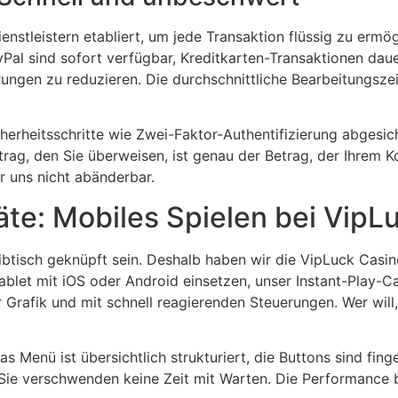
enstleistern etabliert, um jede Transaktion flüssig zu ermö
ayPal sind sofort verfügbar, Kreditkarten-Transaktionen da
rungen zu reduzieren. Die durchschnittliche Bearbeitungsze
herheitsschritte wie Zwei-Faktor-Authentifizierung abgesic
rag, den Sie überweisen, ist genau der Betrag, der Ihrem 
ür uns nicht abänderbar.
äte: Mobiles Spielen bei VipL
reibtisch geknüpft sein. Deshalb haben wir die VipLuck Casi
blet mit iOS oder Android einsetzen, unser Instant-Play-Ca
er Grafik und mit schnell reagierenden Steuerungen. Wer wil
Das Menü ist übersichtlich strukturiert, die Buttons sind fi
 Sie verschwenden keine Zeit mit Warten. Die Performance b