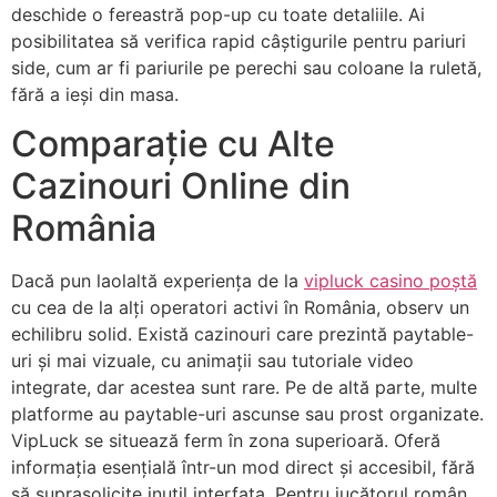
deschide o fereastră pop-up cu toate detaliile. Ai
posibilitatea să verifica rapid câștigurile pentru pariuri
side, cum ar fi pariurile pe perechi sau coloane la ruletă,
fără a ieși din masa.
Comparație cu Alte
Cazinouri Online din
România
Dacă pun laolaltă experiența de la
vipluck casino poștă
cu cea de la alți operatori activi în România, observ un
echilibru solid. Există cazinouri care prezintă paytable-
uri și mai vizuale, cu animații sau tutoriale video
integrate, dar acestea sunt rare. Pe de altă parte, multe
platforme au paytable-uri ascunse sau prost organizate.
VipLuck se situează ferm în zona superioară. Oferă
informația esențială într-un mod direct și accesibil, fără
să suprasolicite inutil interfața. Pentru jucătorul român