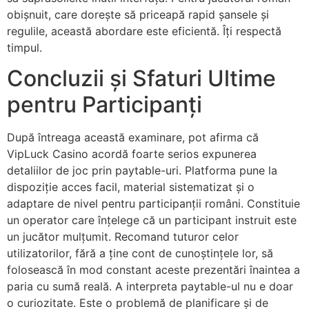
obișnuit, care dorește să priceapă rapid șansele și
regulile, această abordare este eficientă. Îți respectă
timpul.
Concluzii și Sfaturi Ultime
pentru Participanți
După întreaga această examinare, pot afirma că
VipLuck Casino acordă foarte serios expunerea
detaliilor de joc prin paytable-uri. Platforma pune la
dispoziție acces facil, material sistematizat și o
adaptare de nivel pentru participanții români. Constituie
un operator care înțelege că un participant instruit este
un jucător mulțumit. Recomand tuturor celor
utilizatorilor, fără a ține cont de cunoștințele lor, să
folosească în mod constant aceste prezentări înaintea a
paria cu sumă reală. A interpreta paytable-ul nu e doar
o curiozitate. Este o problemă de planificare și de