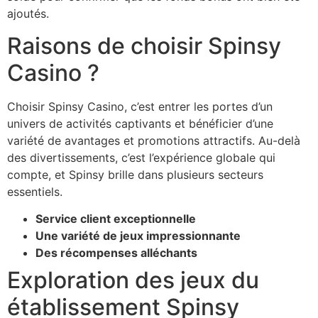
ajoutés.
Raisons de choisir Spinsy
Casino ?
Choisir Spinsy Casino, c’est entrer les portes d’un
univers de activités captivants et bénéficier d’une
variété de avantages et promotions attractifs. Au-delà
des divertissements, c’est l’expérience globale qui
compte, et Spinsy brille dans plusieurs secteurs
essentiels.
Service client exceptionnelle
Une variété de jeux impressionnante
Des récompenses alléchants
Exploration des jeux du
établissement Spinsy