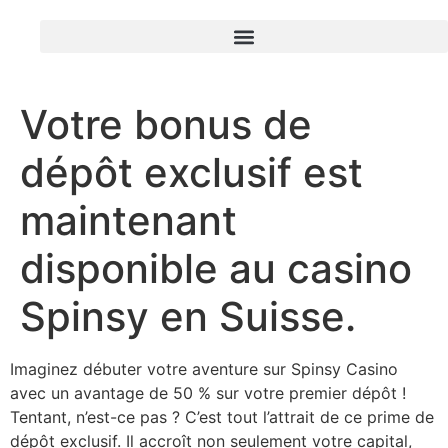
Votre bonus de
dépôt exclusif est
maintenant
disponible au casino
Spinsy en Suisse.
Imaginez débuter votre aventure sur Spinsy Casino
avec un avantage de 50 % sur votre premier dépôt !
Tentant, n’est-ce pas ? C’est tout l’attrait de ce prime de
dépôt exclusif. Il accroît non seulement votre capital,