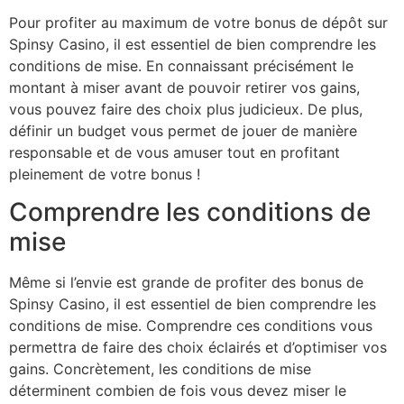
Pour profiter au maximum de votre bonus de dépôt sur
Spinsy Casino, il est essentiel de bien comprendre les
conditions de mise. En connaissant précisément le
montant à miser avant de pouvoir retirer vos gains,
vous pouvez faire des choix plus judicieux. De plus,
définir un budget vous permet de jouer de manière
responsable et de vous amuser tout en profitant
pleinement de votre bonus !
Comprendre les conditions de
mise
Même si l’envie est grande de profiter des bonus de
Spinsy Casino, il est essentiel de bien comprendre les
conditions de mise. Comprendre ces conditions vous
permettra de faire des choix éclairés et d’optimiser vos
gains. Concrètement, les conditions de mise
déterminent combien de fois vous devez miser le