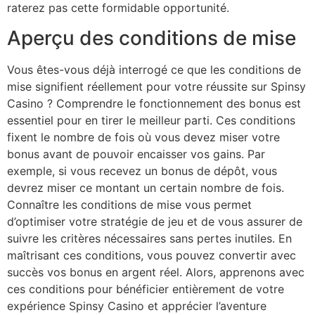
raterez pas cette formidable opportunité.
Aperçu des conditions de mise
Vous êtes-vous déjà interrogé ce que les conditions de
mise signifient réellement pour votre réussite sur Spinsy
Casino ? Comprendre le fonctionnement des bonus est
essentiel pour en tirer le meilleur parti. Ces conditions
fixent le nombre de fois où vous devez miser votre
bonus avant de pouvoir encaisser vos gains. Par
exemple, si vous recevez un bonus de dépôt, vous
devrez miser ce montant un certain nombre de fois.
Connaître les conditions de mise vous permet
d’optimiser votre stratégie de jeu et de vous assurer de
suivre les critères nécessaires sans pertes inutiles. En
maîtrisant ces conditions, vous pouvez convertir avec
succès vos bonus en argent réel. Alors, apprenons avec
ces conditions pour bénéficier entièrement de votre
expérience Spinsy Casino et apprécier l’aventure