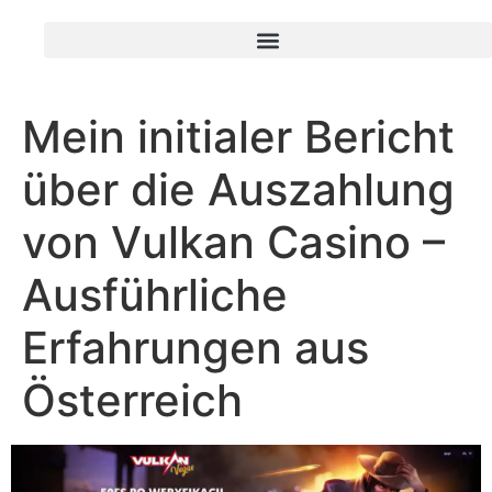
Mein initialer Bericht
über die Auszahlung
von Vulkan Casino –
Ausführliche
Erfahrungen aus
Österreich