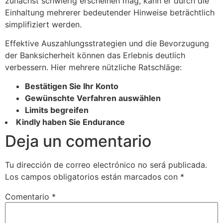
zunächst schwierig erscheinen mag, kann er durch die
Einhaltung mehrerer bedeutender Hinweise beträchtlich
simplifiziert werden.
Effektive Auszahlungsstrategien und die Bevorzugung
der Banksicherheit können das Erlebnis deutlich
verbessern. Hier mehrere nützliche Ratschläge:
Bestätigen Sie Ihr Konto
Gewünschte Verfahren auswählen
Limits begreifen
Kindly haben Sie Endurance
Deja un comentario
Tu dirección de correo electrónico no será publicada.
Los campos obligatorios están marcados con
*
Comentario
*