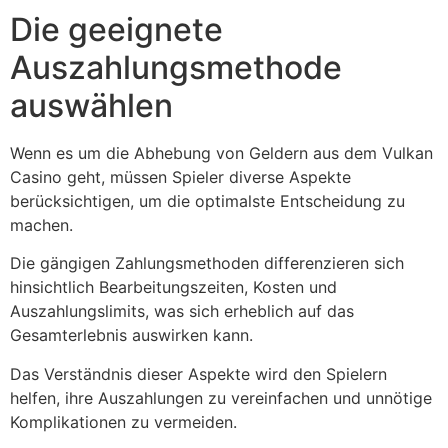
Die geeignete
Auszahlungsmethode
auswählen
Wenn es um die Abhebung von Geldern aus dem Vulkan
Casino geht, müssen Spieler diverse Aspekte
berücksichtigen, um die optimalste Entscheidung zu
machen.
Die gängigen Zahlungsmethoden differenzieren sich
hinsichtlich Bearbeitungszeiten, Kosten und
Auszahlungslimits, was sich erheblich auf das
Gesamterlebnis auswirken kann.
Das Verständnis dieser Aspekte wird den Spielern
helfen, ihre Auszahlungen zu vereinfachen und unnötige
Komplikationen zu vermeiden.