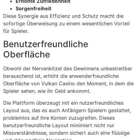
Erhöhte Zufriedenheit
Sorgenfreiheit
Diese Synergie aus Effizienz und Schutz macht die
sofortige Überweisung zu einem wesentlichen Vorteil
für Spieler.
Benutzerfreundliche
Oberfläche
Obwohl der Nervenkitzel des Gewinnens unbestreitbar
berauschend ist, erhöht die anwenderfreundliche
Oberfläche von Vulkan Casino den Moment, in dem die
Spieler sehen, wie ihr Geld ankommt.
Die Plattform überzeugt mit ein nutzerfreundliches
Layout aus, das es auch Anfängern Spielern gestattet,
problemlos auf ihre Konten zuzugreifen. Dieses
benutzerfreundliche Layout minimiert nicht nur
Missverständnisse, sondern sichert auch eine flüssige