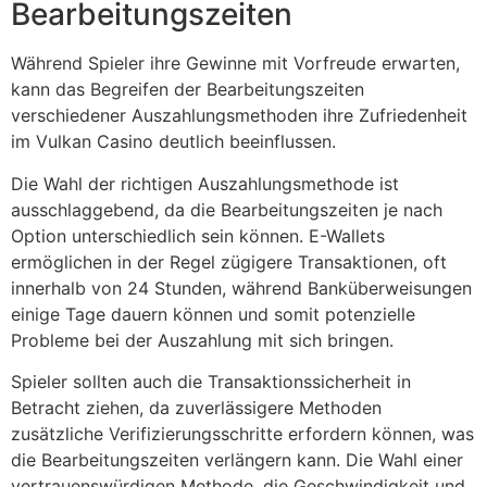
Bearbeitungszeiten
Während Spieler ihre Gewinne mit Vorfreude erwarten,
kann das Begreifen der Bearbeitungszeiten
verschiedener Auszahlungsmethoden ihre Zufriedenheit
im Vulkan Casino deutlich beeinflussen.
Die Wahl der richtigen Auszahlungsmethode ist
ausschlaggebend, da die Bearbeitungszeiten je nach
Option unterschiedlich sein können. E-Wallets
ermöglichen in der Regel zügigere Transaktionen, oft
innerhalb von 24 Stunden, während Banküberweisungen
einige Tage dauern können und somit potenzielle
Probleme bei der Auszahlung mit sich bringen.
Spieler sollten auch die Transaktionssicherheit in
Betracht ziehen, da zuverlässigere Methoden
zusätzliche Verifizierungsschritte erfordern können, was
die Bearbeitungszeiten verlängern kann. Die Wahl einer
vertrauenswürdigen Methode, die Geschwindigkeit und