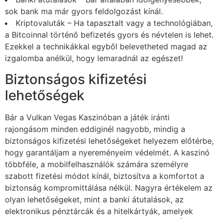
sok bank ma már gyors feldolgozást kínál.
Kriptovaluták – Ha tapasztalt vagy a technológiában,
a Bitcoinnal történő befizetés gyors és névtelen is lehet.
Ezekkel a technikákkal egyből belevetheted magad az
izgalomba anélkül, hogy lemaradnál az egészet!
Biztonságos kifizetési
lehetőségek
Bár a Vulkan Vegas Kaszinóban a játék iránti
rajongásom minden eddiginél nagyobb, mindig a
biztonságos kifizetési lehetőségeket helyezem előtérbe,
hogy garantáljam a nyereményeim védelmét. A kaszinó
többféle, a mobilfelhasználók számára személyre
szabott fizetési módot kínál, biztosítva a komfortot a
biztonság kompromittálása nélkül. Nagyra értékelem az
olyan lehetőségeket, mint a banki átutalások, az
elektronikus pénztárcák és a hitelkártyák, amelyek