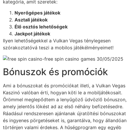
kategória, amit szeretek:
Nyerőgépes játékok
Asztali játékok
Élő osztós lehetőségek
Jackpot játékok
Ilyen lehetőségekkel a Vulkan Vegas ténylegesen
szórakoztatóvá teszi a mobilos játékélményeimet!
Bónuszok és promóciók
Ami a bónuszokat és promóciókat illeti, a Vulkan Vegas
Kaszinó valóban érti, hogyan köti le a mobiljátékosait.
Örömmel meglepődtem a lenyűgöző üdvözlő bónuszon,
amely jelentős lökést ad az első néhány befizetésedre.
Ráadásul rendszeresen ajánlanak újratöltési bónuszokat
és ingyenes pörgetéseket is, garantálva, hogy állandóan
történjen valami érdekes. A hűségprogram egy egyéb