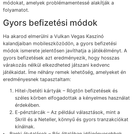
módokat, amelyek problémamentessé alakítják a
folyamatot.
Gyors befizetési módok
Ha akarod elmerülni a Vulkan Vegas Kaszinó
kalandjaiban mobileszközödön, a gyors befizetési
módok ismerete jelentősen javíthatja a játékélményt. A
gyors befizetések azt eredményezik, hogy hosszas
várakozás nélkül elkezdheted játszani kedvenc
játékaidat. Íme néhány remek lehetőség, amelyeket én
eredményesnek tapasztaltam:
Hitel-/betéti kártyák – Rögtön befizetések és
széles körben elfogadottak a kényelmes használat
érdekében.
E-pénztárcák – Az például választások, mint a
Skrill és a Neteller, könnyű és gyors tranzakciókat
kínálnak.
Banki átutalások – Bár általában időigényesebbek,