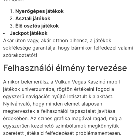
Nyerőgépes játékok
Asztali játékok
Élő osztós játékok
Jackpot játékok
Akár úton vagy, akár otthon pihensz, a játékok
sokfélesége garantálja, hogy bármikor felfedezel valami
szórakoztatót!
Felhasználói élmény tervezése
Amikor belemerülsz a Vulkan Vegas Kaszinó mobil
játékok univerzumába, rögtön értékelni fogod a
egyszerű navigációt nyújtó letisztult kialakítást.
Nyilvánvaló, hogy minden elemet alaposan
megterveztek a felhasználói tapasztalat javítása
érdekében. Az színes grafika magával ragad, míg a
egyszerűen kezelhető szimbólumok megkönnyítik
szeretett játékaid felfedezését problémamentesen.