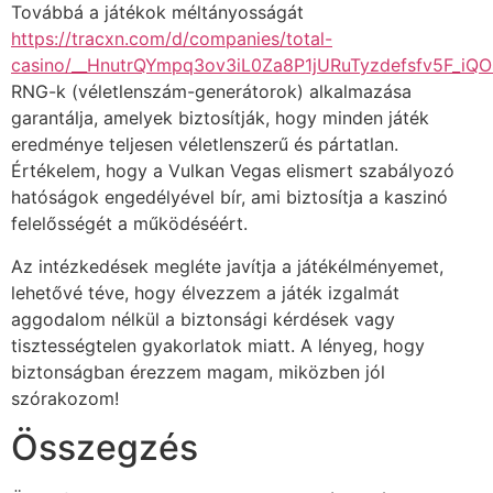
Továbbá a játékok méltányosságát
https://tracxn.com/d/companies/total-
casino/__HnutrQYmpq3ov3iL0Za8P1jURuTyzdefsfv5F_iQO
RNG-k (véletlenszám-generátorok) alkalmazása
garantálja, amelyek biztosítják, hogy minden játék
eredménye teljesen véletlenszerű és pártatlan.
Értékelem, hogy a Vulkan Vegas elismert szabályozó
hatóságok engedélyével bír, ami biztosítja a kaszinó
felelősségét a működéséért.
Az intézkedések megléte javítja a játékélményemet,
lehetővé téve, hogy élvezzem a játék izgalmát
aggodalom nélkül a biztonsági kérdések vagy
tisztességtelen gyakorlatok miatt. A lényeg, hogy
biztonságban érezzem magam, miközben jól
szórakozom!
Összegzés