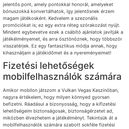
jelentős pont, amely pontokkal honorál, amelyeket
bónuszokká konvertálhatok, így jelentősnek érzem
magam játékosként. Kedvelem a szezonális
promóciókat is; ez egy extra réteg szórakozást nyújt.
Mindent egybevetve ezek a csábító ajánlatok javítják a
játékélményemet, és arra ösztönöznek, hogy többször
visszatérjek. Ez egy fantasztikus módja annak, hogy
kihasználjam a játékidőmet és a nyereményeimet!
Fizetési lehetőségek
mobilfelhasználók számára
Amikor mobilon játszom a Vulkan Vegas Kaszinóban,
nagyra értékelem, hogy milyen könnyed gyorsan
befizetni. Ráadásul a bizonyosság, hogy a kifizetési
lehetőségeim biztonságosak, biztonságérzetet ad,
miközben élvezhetem a játékélményt. Tekintsük át a
mobilfelhasználók számára szabott sokféle fizetési