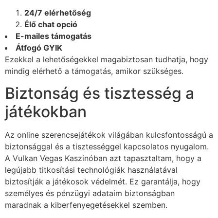
24/7 elérhetőség
Élő chat opció
E-mailes támogatás
Átfogó GYIK
Ezekkel a lehetőségekkel magabiztosan tudhatja, hogy
mindig elérhető a támogatás, amikor szükséges.
Biztonság és tisztesség a
játékokban
Az online szerencsejátékok világában kulcsfontosságú a
biztonsággal és a tisztességgel kapcsolatos nyugalom.
A Vulkan Vegas Kaszinóban azt tapasztaltam, hogy a
legújabb titkosítási technológiák használatával
biztosítják a játékosok védelmét. Ez garantálja, hogy
személyes és pénzügyi adataim biztonságban
maradnak a kiberfenyegetésekkel szemben.