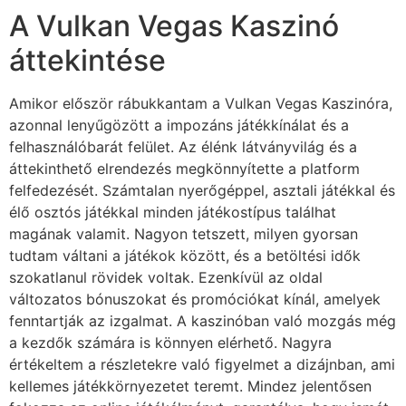
A Vulkan Vegas Kaszinó
áttekintése
Amikor először rábukkantam a Vulkan Vegas Kaszinóra,
azonnal lenyűgözött a impozáns játékkínálat és a
felhasználóbarát felület. Az élénk látványvilág és a
áttekinthető elrendezés megkönnyítette a platform
felfedezését. Számtalan nyerőgéppel, asztali játékkal és
élő osztós játékkal minden játékostípus találhat
magának valamit. Nagyon tetszett, milyen gyorsan
tudtam váltani a játékok között, és a betöltési idők
szokatlanul rövidek voltak. Ezenkívül az oldal
változatos bónuszokat és promóciókat kínál, amelyek
fenntartják az izgalmat. A kaszinóban való mozgás még
a kezdők számára is könnyen elérhető. Nagyra
értékeltem a részletekre való figyelmet a dizájnban, ami
kellemes játékkörnyezetet teremt. Mindez jelentősen