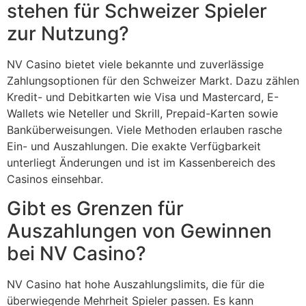
stehen für Schweizer Spieler
zur Nutzung?
NV Casino bietet viele bekannte und zuverlässige
Zahlungsoptionen für den Schweizer Markt. Dazu zählen
Kredit- und Debitkarten wie Visa und Mastercard, E-
Wallets wie Neteller und Skrill, Prepaid-Karten sowie
Banküberweisungen. Viele Methoden erlauben rasche
Ein- und Auszahlungen. Die exakte Verfügbarkeit
unterliegt Änderungen und ist im Kassenbereich des
Casinos einsehbar.
Gibt es Grenzen für
Auszahlungen von Gewinnen
bei NV Casino?
NV Casino hat hohe Auszahlungslimits, die für die
überwiegende Mehrheit Spieler passen. Es kann