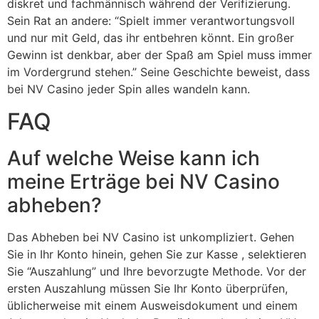
diskret und fachmännisch während der Verifizierung.
Sein Rat an andere: “Spielt immer verantwortungsvoll
und nur mit Geld, das ihr entbehren könnt. Ein großer
Gewinn ist denkbar, aber der Spaß am Spiel muss immer
im Vordergrund stehen.” Seine Geschichte beweist, dass
bei NV Casino jeder Spin alles wandeln kann.
FAQ
Auf welche Weise kann ich
meine Erträge bei NV Casino
abheben?
Das Abheben bei NV Casino ist unkompliziert. Gehen
Sie in Ihr Konto hinein, gehen Sie zur Kasse , selektieren
Sie “Auszahlung” und Ihre bevorzugte Methode. Vor der
ersten Auszahlung müssen Sie Ihr Konto überprüfen,
üblicherweise mit einem Ausweisdokument und einem