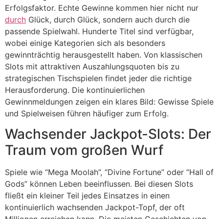
Erfolgsfaktor. Echte Gewinne kommen hier nicht nur
durch
Glück, durch Glück, sondern auch durch die
passende Spielwahl. Hunderte Titel sind verfügbar,
wobei einige Kategorien sich als besonders
gewinnträchtig herausgestellt haben. Von klassischen
Slots mit attraktiven Auszahlungsquoten bis zu
strategischen Tischspielen findet jeder die richtige
Herausforderung. Die kontinuierlichen
Gewinnmeldungen zeigen ein klares Bild: Gewisse Spiele
und Spielweisen führen häufiger zum Erfolg.
Wachsender Jackpot-Slots: Der
Traum vom großen Wurf
Spiele wie “Mega Moolah”, “Divine Fortune” oder “Hall of
Gods” können Leben beeinflussen. Bei diesen Slots
fließt ein kleiner Teil jedes Einsatzes in einen
kontinuierlich wachsenden Jackpot-Topf, der oft