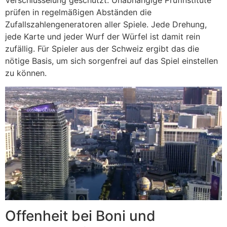
Verschlüsselung geschützt. Unabhängige Prüfinstitute
prüfen in regelmäßigen Abständen die
Zufallszahlengeneratoren aller Spiele. Jede Drehung,
jede Karte und jeder Wurf der Würfel ist damit rein
zufällig. Für Spieler aus der Schweiz ergibt das die
nötige Basis, um sich sorgenfrei auf das Spiel einstellen
zu können.
Offenheit bei Boni und