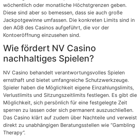
wöchentlich oder monatliche Höchstgrenzen geben.
Diese sind aber so bemessen, dass sie auch große
Jackpotgewinne umfassen. Die konkreten Limits sind in
den AGB des Casinos aufgeführt, die vor der
Kontoeröffnung einzusehen sind.
Wie fördert NV Casino
nachhaltiges Spielen?
NV Casino behandelt verantwortungsvolles Spielen
ernsthaft und bietet umfangreiche Schutzwerkzeuge.
Spieler haben die Möglichkeit eigene Einzahlungslimits,
Verlustlimits und Sitzungszeitlimits festlegen. Es gibt die
Möglichkeit, sich persönlich für eine festgelegte Zeit
sperren zu lassen oder sich permanent auszuschließen.
Das Casino klärt auf zudem über Nachteile und verweist
direkt zu unabhängigen Beratungsstellen wie “Gambling
Therapy”.