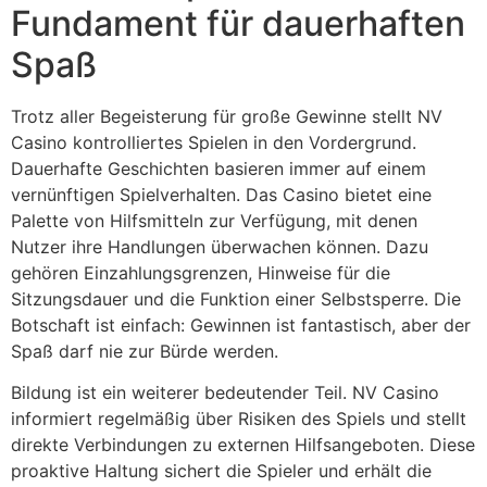
Fundament für dauerhaften
Spaß
Trotz aller Begeisterung für große Gewinne stellt NV
Casino kontrolliertes Spielen in den Vordergrund.
Dauerhafte Geschichten basieren immer auf einem
vernünftigen Spielverhalten. Das Casino bietet eine
Palette von Hilfsmitteln zur Verfügung, mit denen
Nutzer ihre Handlungen überwachen können. Dazu
gehören Einzahlungsgrenzen, Hinweise für die
Sitzungsdauer und die Funktion einer Selbstsperre. Die
Botschaft ist einfach: Gewinnen ist fantastisch, aber der
Spaß darf nie zur Bürde werden.
Bildung ist ein weiterer bedeutender Teil. NV Casino
informiert regelmäßig über Risiken des Spiels und stellt
direkte Verbindungen zu externen Hilfsangeboten. Diese
proaktive Haltung sichert die Spieler und erhält die