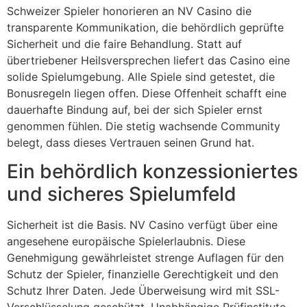
Schweizer Spieler honorieren an NV Casino die
transparente Kommunikation, die behördlich geprüfte
Sicherheit und die faire Behandlung. Statt auf
übertriebener Heilsversprechen liefert das Casino eine
solide Spielumgebung. Alle Spiele sind getestet, die
Bonusregeln liegen offen. Diese Offenheit schafft eine
dauerhafte Bindung auf, bei der sich Spieler ernst
genommen fühlen. Die stetig wachsende Community
belegt, dass dieses Vertrauen seinen Grund hat.
Ein behördlich konzessioniertes
und sicheres Spielumfeld
Sicherheit ist die Basis. NV Casino verfügt über eine
angesehene europäische Spielerlaubnis. Diese
Genehmigung gewährleistet strenge Auflagen für den
Schutz der Spieler, finanzielle Gerechtigkeit und den
Schutz Ihrer Daten. Jede Überweisung wird mit SSL-