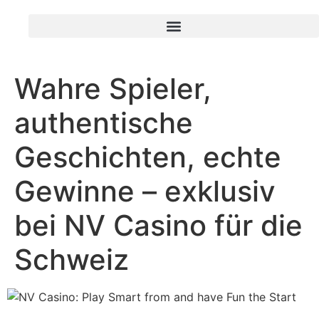
Wahre Spieler,
authentische
Geschichten, echte
Gewinne – exklusiv
bei NV Casino für die
Schweiz