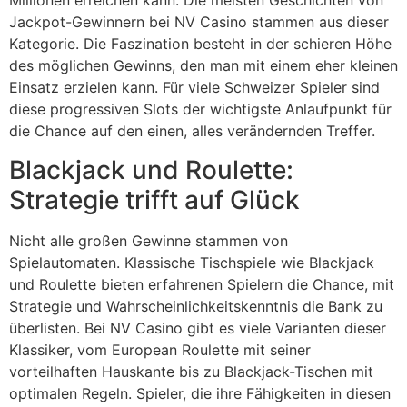
Millionen erreichen kann. Die meisten Geschichten von
Jackpot-Gewinnern bei NV Casino stammen aus dieser
Kategorie. Die Faszination besteht in der schieren Höhe
des möglichen Gewinns, den man mit einem eher kleinen
Einsatz erzielen kann. Für viele Schweizer Spieler sind
diese progressiven Slots der wichtigste Anlaufpunkt für
die Chance auf den einen, alles verändernden Treffer.
Blackjack und Roulette:
Strategie trifft auf Glück
Nicht alle großen Gewinne stammen von
Spielautomaten. Klassische Tischspiele wie Blackjack
und Roulette bieten erfahrenen Spielern die Chance, mit
Strategie und Wahrscheinlichkeitskenntnis die Bank zu
überlisten. Bei NV Casino gibt es viele Varianten dieser
Klassiker, vom European Roulette mit seiner
vorteilhaften Hauskante bis zu Blackjack-Tischen mit
optimalen Regeln. Spieler, die ihre Fähigkeiten in diesen