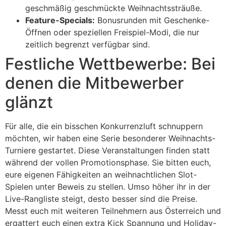
geschmäßig geschmückte Weihnachtssträuße.
Feature-Specials:
Bonusrunden mit Geschenke-
Öffnen oder speziellen Freispiel-Modi, die nur
zeitlich begrenzt verfügbar sind.
Festliche Wettbewerbe: Bei
denen die Mitbewerber
glänzt
Für alle, die ein bisschen Konkurrenzluft schnuppern
möchten, wir haben eine Serie besonderer Weihnachts-
Turniere gestartet. Diese Veranstaltungen finden statt
während der vollen Promotionsphase. Sie bitten euch,
eure eigenen Fähigkeiten an weihnachtlichen Slot-
Spielen unter Beweis zu stellen. Umso höher ihr in der
Live-Rangliste steigt, desto besser sind die Preise.
Messt euch mit weiteren Teilnehmern aus Österreich und
ergattert euch einen extra Kick Spannung und Holiday-