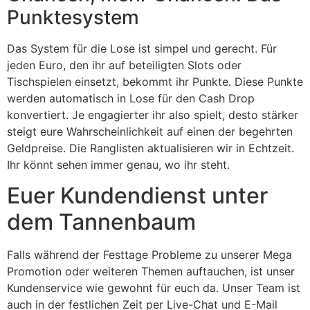
Punktesystem
Das System für die Lose ist simpel und gerecht. Für
jeden Euro, den ihr auf beteiligten Slots oder
Tischspielen einsetzt, bekommt ihr Punkte. Diese Punkte
werden automatisch in Lose für den Cash Drop
konvertiert. Je engagierter ihr also spielt, desto stärker
steigt eure Wahrscheinlichkeit auf einen der begehrten
Geldpreise. Die Ranglisten aktualisieren wir in Echtzeit.
Ihr könnt sehen immer genau, wo ihr steht.
Euer Kundendienst unter
dem Tannenbaum
Falls während der Festtage Probleme zu unserer Mega
Promotion oder weiteren Themen auftauchen, ist unser
Kundenservice wie gewohnt für euch da. Unser Team ist
auch in der festlichen Zeit per Live-Chat und E-Mail