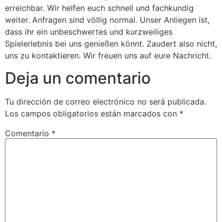
erreichbar. Wir helfen euch schnell und fachkundig
weiter. Anfragen sind völlig normal. Unser Anliegen ist,
dass ihr ein unbeschwertes und kurzweiliges
Spielerlebnis bei uns genießen könnt. Zaudert also nicht,
uns zu kontaktieren. Wir freuen uns auf eure Nachricht.
Deja un comentario
Tu dirección de correo electrónico no será publicada.
Los campos obligatorios están marcados con
*
Comentario
*