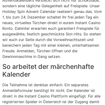
Adventskalenders versteckt sich nicht nur Schokolade,
sondern eine tägliche Gelegenheit auf Freispiele. Unser
Holiday Spin Advent Calendar realisiert genau das. Vom
1. bis zum 24. Dezember schaltet ihr frei jeden Tag ein
neues, virtuelles Türchen direkt in eurem Instant Casino
Konto. Dahinter erwarten euch garantiert Freispiele für
ausgewählte, festlich geschmückte Slot-Hits. So stehen
wir euch zur Seite durch die Vorweihnachtszeit und
bereichern jeden Tag mit einer kleinen, unterhaltsamen
Freude. Anmelden, Türchen öffnen und die
Gewinnmaschine in Gang setzen.
So arbeitet der märchenhafte
Kalender
Die Teilnahme ist denkbar einfach. Ein separates
Anmeldeformular benötigt ihr nicht. Der Kalender ist
direkt in die Instant Casino Plattform eingefügt. Für alle
registrierten Spieler in Österreich ist der Zugang damit