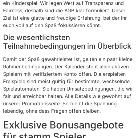
ein Kinderspiel. Wir legen Wert auf Transparenz und
Fairness, deshalb sind die AGB klar formuliert. Unser
Ziel ist eine glatte und freudige Erfahrung, bei der ihr
euch voll auf den Spaß fokussieren könnt.
Die wesentlichsten
Teilnahmebedingungen im Überblick
Damit der Spaß gewährleistet ist, gelten ein paar kleine
Rahmenbedingungen. Der Kalender steht allen aktiven
Spielern mit verifiziertem Konto offen. Die erspielten
Freispiele sind meist gültig für bestimmte, wechselnde
Spielautomaten. Sie haben Umsatzbedingungen, die wir
fair und erreichbar halten. Alle Details wie gewohnt auf
unserer Promotionsseite. So bleibt die Spannung
lebendig, ohne dass Fragen offen bleiben.
Exklusive Bonusangebote
für stamm Spieler