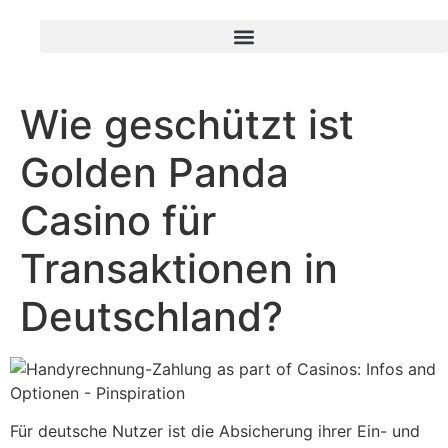
Wie geschützt ist
Golden Panda
Casino für
Transaktionen in
Deutschland?
Für deutsche Nutzer ist die Absicherung ihrer Ein- und