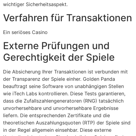
wichtiger Sicherheitsaspekt.
Verfahren für Transaktionen
Ein seriöses Casino
Externe Prüfungen und
Gerechtigkeit der Spiele
Die Absicherung Ihrer Transaktionen ist verbunden mit
der Transparenz der Spiele einher. Golden Panda
beauftragt seine Software von unabhängigen Stellen
wie iTech Labs kontrollieren. Diese Tests garantieren,
dass die Zufallszahlengeneratoren (RNG) tatsächlich
unvorhersehbare und unvorhersehbare Ergebnisse
liefern. Die entsprechenden Zertifikate und die
theoretischen Auszahlungsquoten (RTP) der Spiele sind
in der Regel allgemein einsehbar. Diese externe