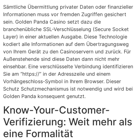
Sämtliche Übermittlung privater Daten oder finanzieller
Informationen muss vor fremden Zugriffen gesichert
sein. Golden Panda Casino setzt dazu die
branchenübliche SSL-Verschlüsselung (Secure Socket
Layer) in einer aktuellen Ausgabe. Diese Technologie
kodiert alle Informationen auf dem Übertragungsweg
von Ihrem Gerät zu den Casinoservern und zurück. Für
Außenstehende sind diese Daten dann nicht mehr
einsehbar. Eine verschlüsselte Verbindung identifizieren
Sie am “https://” in der Adresszeile und einem
Vorhängeschloss-Symbol in Ihrem Browser. Dieser
Schutz Schutzmechanismus ist notwendig und wird bei
Golden Panda konsequent genutzt.
Know-Your-Customer-
Verifizierung: Weit mehr als
eine Formalität