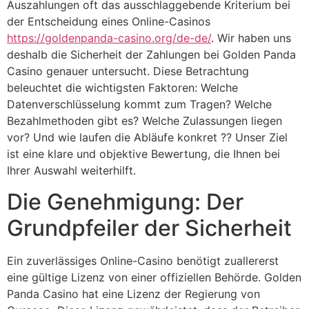
Auszahlungen oft das ausschlaggebende Kriterium bei
der Entscheidung eines Online-Casinos
https://goldenpanda-casino.org/de-de/
. Wir haben uns
deshalb die Sicherheit der Zahlungen bei Golden Panda
Casino genauer untersucht. Diese Betrachtung
beleuchtet die wichtigsten Faktoren: Welche
Datenverschlüsselung kommt zum Tragen? Welche
Bezahlmethoden gibt es? Welche Zulassungen liegen
vor? Und wie laufen die Abläufe konkret ?? Unser Ziel
ist eine klare und objektive Bewertung, die Ihnen bei
Ihrer Auswahl weiterhilft.
Die Genehmigung: Der
Grundpfeiler der Sicherheit
Ein zuverlässiges Online-Casino benötigt zuallererst
eine gültige Lizenz von einer offiziellen Behörde. Golden
Panda Casino hat eine Lizenz der Regierung von