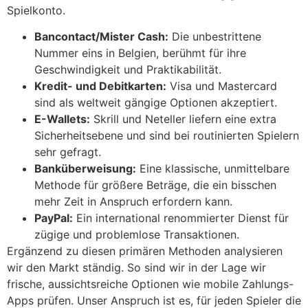
Spielkonto.
Bancontact/Mister Cash:
Die unbestrittene
Nummer eins in Belgien, berühmt für ihre
Geschwindigkeit und Praktikabilität.
Kredit- und Debitkarten:
Visa und Mastercard
sind als weltweit gängige Optionen akzeptiert.
E-Wallets:
Skrill und Neteller liefern eine extra
Sicherheitsebene und sind bei routinierten Spielern
sehr gefragt.
Banküberweisung:
Eine klassische, unmittelbare
Methode für größere Beträge, die ein bisschen
mehr Zeit in Anspruch erfordern kann.
PayPal:
Ein international renommierter Dienst für
zügige und problemlose Transaktionen.
Ergänzend zu diesen primären Methoden analysieren
wir den Markt ständig. So sind wir in der Lage wir
frische, aussichtsreiche Optionen wie mobile Zahlungs-
Apps prüfen. Unser Anspruch ist es, für jeden Spieler die