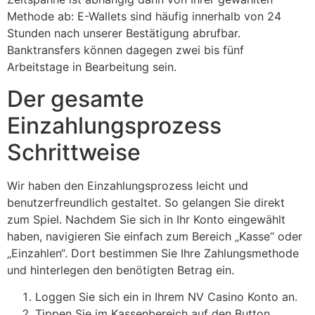
Methode ab: E-Wallets sind häufig innerhalb von 24
Stunden nach unserer Bestätigung abrufbar.
Banktransfers können dagegen zwei bis fünf
Arbeitstage in Bearbeitung sein.
Der gesamte
Einzahlungsprozess
Schrittweise
Wir haben den Einzahlungsprozess leicht und
benutzerfreundlich gestaltet. So gelangen Sie direkt
zum Spiel. Nachdem Sie sich in Ihr Konto eingewählt
haben, navigieren Sie einfach zum Bereich „Kasse“ oder
„Einzahlen“. Dort bestimmen Sie Ihre Zahlungsmethode
und hinterlegen den benötigten Betrag ein.
Loggen Sie sich ein in Ihrem NV Casino Konto an.
Tippen Sie im Kassenbereich auf den Button