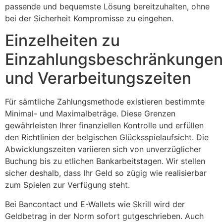
passende und bequemste Lösung bereitzuhalten, ohne
bei der Sicherheit Kompromisse zu eingehen.
Einzelheiten zu
Einzahlungsbeschränkunge
und Verarbeitungszeiten
Für sämtliche Zahlungsmethode existieren bestimmte
Minimal- und Maximalbeträge. Diese Grenzen
gewährleisten Ihrer finanziellen Kontrolle und erfüllen
den Richtlinien der belgischen Glücksspielaufsicht. Die
Abwicklungszeiten variieren sich von unverzüglicher
Buchung bis zu etlichen Bankarbeitstagen. Wir stellen
sicher deshalb, dass Ihr Geld so zügig wie realisierbar
zum Spielen zur Verfügung steht.
Bei Bancontact und E-Wallets wie Skrill wird der
Geldbetrag in der Norm sofort gutgeschrieben. Auch