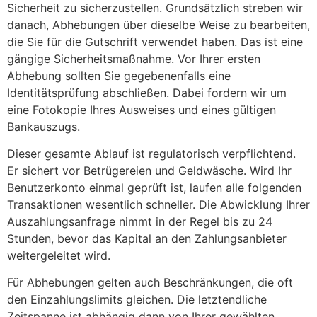
Sicherheit zu sicherzustellen. Grundsätzlich streben wir
danach, Abhebungen über dieselbe Weise zu bearbeiten,
die Sie für die Gutschrift verwendet haben. Das ist eine
gängige Sicherheitsmaßnahme. Vor Ihrer ersten
Abhebung sollten Sie gegebenenfalls eine
Identitätsprüfung abschließen. Dabei fordern wir um
eine Fotokopie Ihres Ausweises und eines gültigen
Bankauszugs.
Dieser gesamte Ablauf ist regulatorisch verpflichtend.
Er sichert vor Betrügereien und Geldwäsche. Wird Ihr
Benutzerkonto einmal geprüft ist, laufen alle folgenden
Transaktionen wesentlich schneller. Die Abwicklung Ihrer
Auszahlungsanfrage nimmt in der Regel bis zu 24
Stunden, bevor das Kapital an den Zahlungsanbieter
weitergeleitet wird.
Für Abhebungen gelten auch Beschränkungen, die oft
den Einzahlungslimits gleichen. Die letztendliche
Zeitspanne ist abhängig dann von Ihrer gewählten