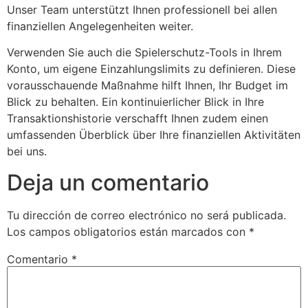
Unser Team unterstützt Ihnen professionell bei allen
finanziellen Angelegenheiten weiter.
Verwenden Sie auch die Spielerschutz-Tools in Ihrem
Konto, um eigene Einzahlungslimits zu definieren. Diese
vorausschauende Maßnahme hilft Ihnen, Ihr Budget im
Blick zu behalten. Ein kontinuierlicher Blick in Ihre
Transaktionshistorie verschafft Ihnen zudem einen
umfassenden Überblick über Ihre finanziellen Aktivitäten
bei uns.
Deja un comentario
Tu dirección de correo electrónico no será publicada.
Los campos obligatorios están marcados con
*
Comentario
*