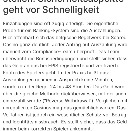
geht vor Schnelligkeit
Einzahlungen sind oft zügig erledigt. Die eigentliche
Probe für ein Banking-System sind die Auszahlungen.
Hier offenbart sich das belgische Regelwerk bei Scored
Casino ganz deutlich. Jeder Antrag auf Auszahlung wird
manuell vom Compliance-Team überprüft. Das Team
überwacht die Bonusbedingungen und stellt sicher, dass
das Geld an das bei EPIS registrierte und verifizierte
Konto des Spielers geht. In der Praxis heißt das:
Auszahlungen nehmen in Anspruch keine Minuten,
sondern in der Regel 24 bis 48 Stunden. Das Geld wird
über die gleiche Methode rücküberwiesen, mit der auch
einbezahlt wurde (“Reverse Withdrawal”). Verglichen mit
unregulierten Casinos mag das gemächlich wirken. Das
Verfahren ist jedoch ein wesentlicher Schutz vor Betrug
und Identitätsmissbrauch. Es stellt sicher, dass das Geld
immer beim korrekten Spieler ankommt.