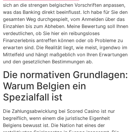
sich an die strengen belgischen Vorschriften anpassen,
was das Banking direkt beeinflusst. Ich habe für Sie den
gesamten Weg durchgespielt, vom Anmelden über das
Einzahlen bis zum Abheben. Meine Bewertung soll Ihnen
verdeutlichen, ob Sie hier ein reibungsloses
Finanzerlebnis antreffen können oder ob Probleme zu
erwarten sind. Die Realität liegt, wie meist, irgendwo im
Mittelfeld und hängt maßgeblich von Ihren Erwartungen
und den gesetzlichen Bestimmungen ab.
Die normativen Grundlagen:
Warum Belgien ein
Spezialfall ist
Die Zahlungsabwicklung bei Scored Casino ist nur
begreiflich, wenn einem die juristische Eigenheit
Belgiens bewusst ist. Die Nation hat eines der