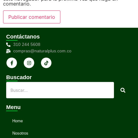
comentario.
Contáctanos
310 244 5608
compras@naturalplus.com.co
Buscador
Menu
Home
Nosotros