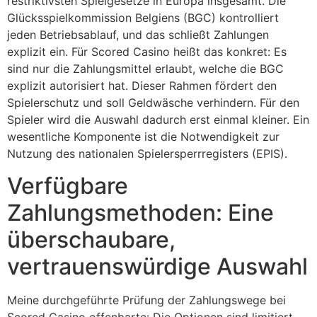
restriktivsten Spielgesetze in Europa insgesamt. Die
Glücksspielkommission Belgiens (BGC) kontrolliert
jeden Betriebsablauf, und das schließt Zahlungen
explizit ein. Für Scored Casino heißt das konkret: Es
sind nur die Zahlungsmittel erlaubt, welche die BGC
explizit autorisiert hat. Dieser Rahmen fördert den
Spielerschutz und soll Geldwäsche verhindern. Für den
Spieler wird die Auswahl dadurch erst einmal kleiner. Ein
wesentliche Komponente ist die Notwendigkeit zur
Nutzung des nationalen Spielersperrregisters (EPIS).
Verfügbare
Zahlungsmethoden: Eine
überschaubare,
vertrauenswürdige Auswahl
Meine durchgeführte Prüfung der Zahlungswege bei
Scored Casino offenbarte: Die Optionen sind limitiert,