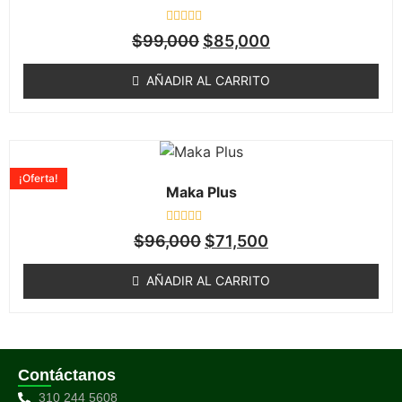
Valorado
$
99,000
$
85,000
en
0
de
AÑADIR AL CARRITO
5
¡Oferta!
Maka Plus
Valorado
$
96,000
$
71,500
en
0
de
AÑADIR AL CARRITO
5
Contáctanos
310 244 5608