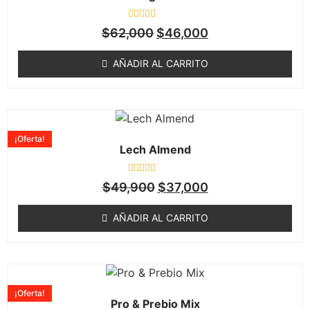
Valorado
$
62,000
$
46,000
en
0
de
AÑADIR AL CARRITO
5
¡Oferta!
Lech Almend
Valorado
$
49,900
$
37,000
en
0
de
AÑADIR AL CARRITO
5
¡Oferta!
Pro & Prebio Mix