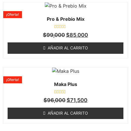
¡Oferta!
Pro & Prebio Mix
Valorado
$
99,000
$
85,000
en
0
de
AÑADIR AL CARRITO
5
¡Oferta!
Maka Plus
Valorado
$
96,000
$
71,500
en
0
de
AÑADIR AL CARRITO
5