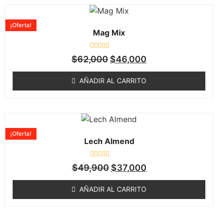
¡Oferta!
Mag Mix
Valorado
$
62,000
$
46,000
en
0
de
AÑADIR AL CARRITO
5
¡Oferta!
Lech Almend
Valorado
$
49,900
$
37,000
en
0
de
AÑADIR AL CARRITO
5