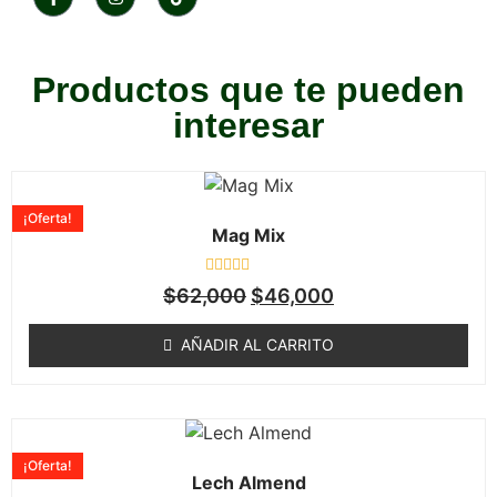
Productos que te pueden
interesar
¡Oferta!
Mag Mix
Valorado
$
62,000
$
46,000
en
0
de
AÑADIR AL CARRITO
5
¡Oferta!
Lech Almend