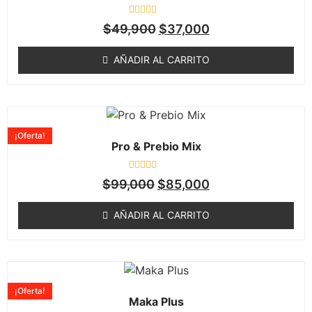
Valorado
$
49,900
$
37,000
en
0
de
AÑADIR AL CARRITO
5
¡Oferta!
Pro & Prebio Mix
Valorado
$
99,000
$
85,000
en
0
de
AÑADIR AL CARRITO
5
¡Oferta!
Maka Plus