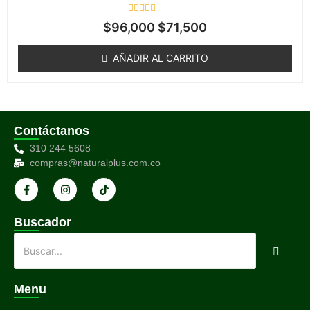
Valorado
$
96,000
$
71,500
en
0
de
AÑADIR AL CARRITO
5
Contáctanos
310 244 5608
compras@naturalplus.com.co
Buscador
Menu