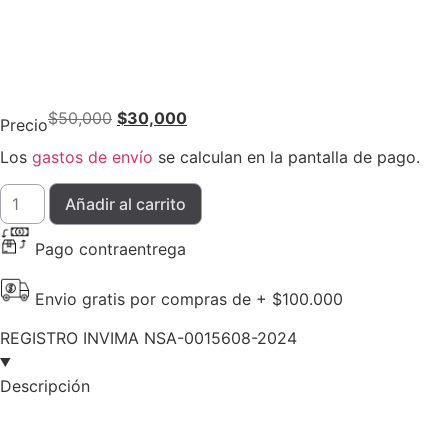
Original
Current
$
50,000
$
30,000
Precio
price
price
Los
gastos de envío
se calculan en la pantalla de pago.
was:
is:
$50,000.
$30,000.
VITT
Añadir al carrito
+PLUS
cantidad
Pago contraentrega
Envio gratis por compras de + $100.000
REGISTRO INVIMA NSA-0015608-2024
Descripción